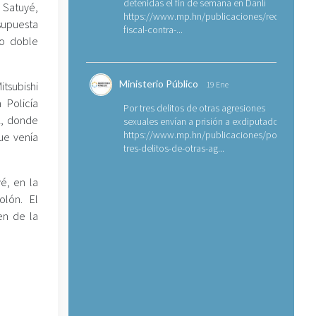
detenidas el fin de semana en Danlí
 Satuyé,
https://www.mp.hn/publicaciones/requerimien
upuesta
fiscal-contra-...
lo doble
Ministerio Público
tsubishi
19 Ene
 Policía
Por tres delitos de otras agresiones
2, donde
sexuales envían a prisión a exdiputado
https://www.mp.hn/publicaciones/por-
ue venía
tres-delitos-de-otras-ag...
é, en la
lón. El
en de la