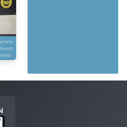
uitarle
hablando
piedad