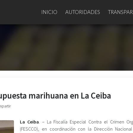
INICIO
AUTORIDADES
TRANSPAR
upuesta marihuana en La Ceiba
mpartir
La Ceiba
. – La Fiscalía Especial Contra el Crimen Or
(FESCCO), en coordinación con la Dirección Nacional 