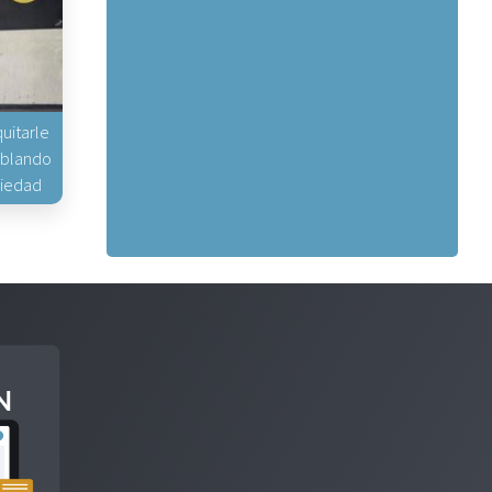
uitarle
hablando
piedad