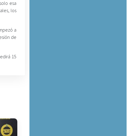
solo esa
ales, los
empezó a
sesión de
pedirá 15