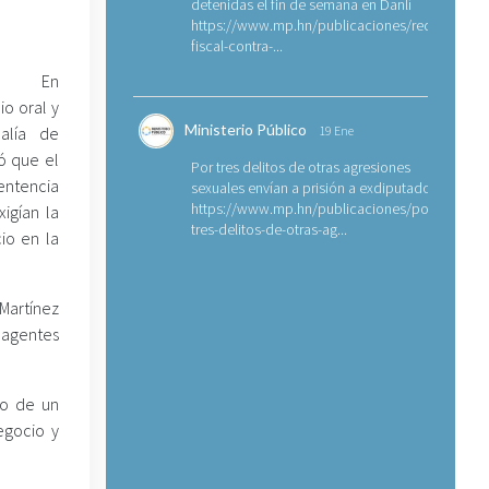
detenidas el fin de semana en Danlí
https://www.mp.hn/publicaciones/requerimien
fiscal-contra-...
a. En
io oral y
Ministerio Público
calía de
19 Ene
ó que el
Por tres delitos de otras agresiones
ntencia
sexuales envían a prisión a exdiputado
https://www.mp.hn/publicaciones/por-
igían la
tres-delitos-de-otras-ag...
io en la
Martínez
 agentes
do de un
egocio y