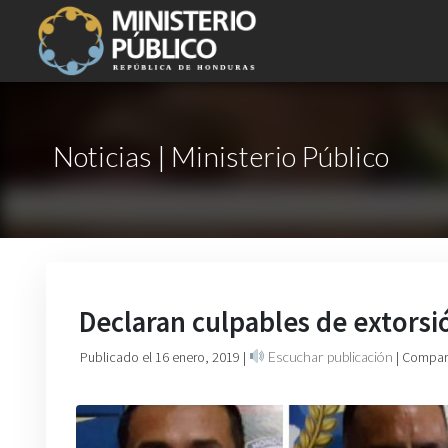
Noticias | Ministerio Público
Declaran culpables de extors
Publicado el 16 enero, 2019
|
Escuchar publicación
| Compart