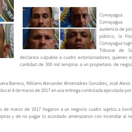
Comayagua.
Comayagu
audiencia de juic
público, la Fis
Comayagua logr
Tribunal de Se
declarara culpable a cuatro extorsionadores, quienes ex
cantidad de 300 mil lempiras a un propietario de negoc
ra Barrera, Williams Alexander Almendáres Gonzáles, José Alexis 
nidos el 4 de marzo de 2017 en una entrega controlada ejecutada por
es de marzo de 2017 llegaron a un negocio cuatro sujetos a bor
empiras y de no pagar lo acordado amenazaron con incendiar al n