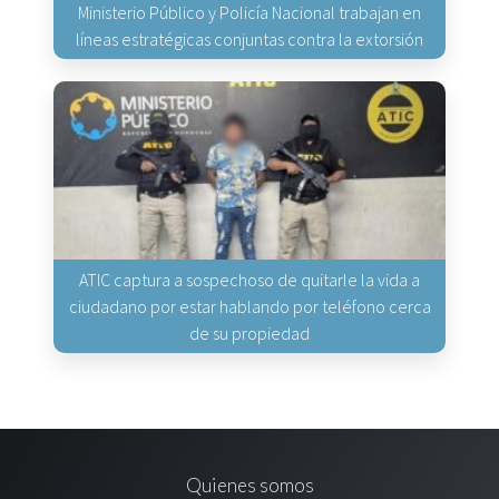
Ministerio Público y Policía Nacional trabajan en
líneas estratégicas conjuntas contra la extorsión
ATIC captura a sospechoso de quitarle la vida a
ciudadano por estar hablando por teléfono cerca
de su propiedad
Quienes somos