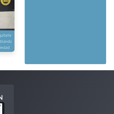
uitarle
hablando
piedad