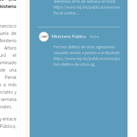
detenidas el fin de semana en Danlí
nisterio
https://www.mp.hn/publicaciones/requerimien
fiscal-contra-...
rancisco
cuela de
Ministerio Público
19 Ene
nisterio
Por tres delitos de otras agresiones
 Arturo
sexuales envían a prisión a exdiputado
guró el
https://www.mp.hn/publicaciones/por-
minado
tres-delitos-de-otras-ag...
n de una
 Penal
do a más
eciales y
 semana
nales.
 y enlace
 Público,