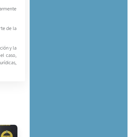
larmente
rte de la
ción y la
del caso,
urídicas,