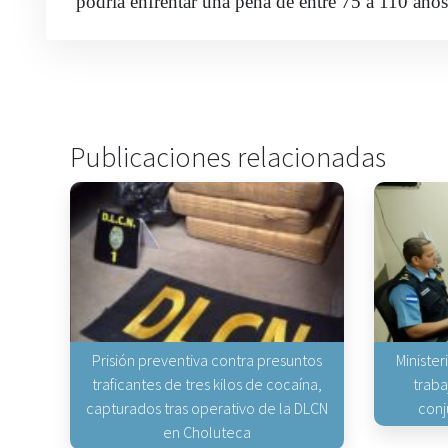
podría enfrentar una pena de entre 75 a 110 años
Publicaciones relacionadas
Prisión preventiva contra presuntos
Minister
traficantes de tres kilos de cocaína,
traba
capturados tras operativo de la DLCN
conj
en Choluteca