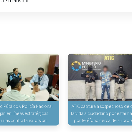
 de reclusión.
io Público y Policía Nacional
ATIC captura a sospechoso de q
jan en líneas estratégicas
la vida a ciudadano por estar 
untas contra la extorsión
por teléfono cerca de su pro