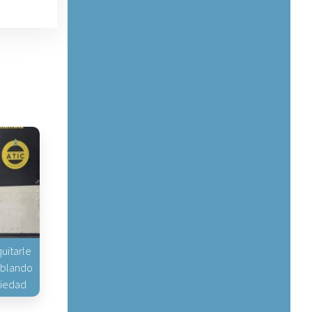
uitarle
hablando
piedad