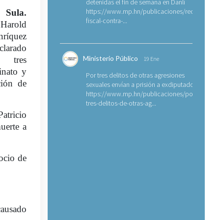
detenidas el fin de semana en Danlí
https://www.mp.hn/publicaciones/requerimien
Sula.
fiscal-contra-...
old
ríquez
larado
Ministerio Público
r tres
19 Ene
inato y
Por tres delitos de otras agresiones
ción de
sexuales envían a prisión a exdiputado
https://www.mp.hn/publicaciones/por-
tres-delitos-de-otras-ag...
Patricio
uerte a
ocio de
causado