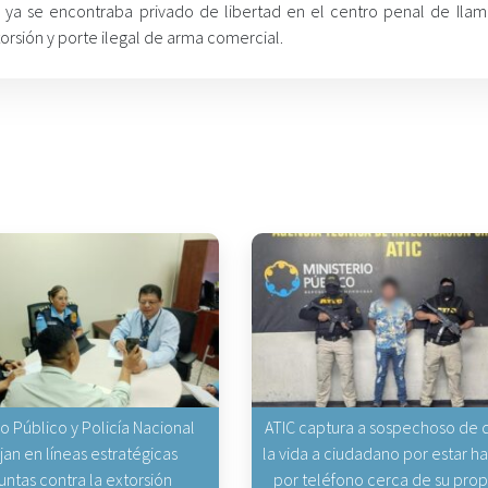
 ya se encontraba privado de libertad en el centro penal de Ilam
orsión y porte ilegal de arma comercial.
io Público y Policía Nacional
ATIC captura a sospechoso de q
jan en líneas estratégicas
la vida a ciudadano por estar 
untas contra la extorsión
por teléfono cerca de su pro