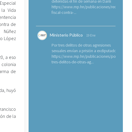
detenidas el fin de semana en Danlí
 Especial
https://www.mp.hn/publicaciones/requerimien
 la Vida
fiscal-contra-...
entencia
ontra de
 Núñez
Ministerio Público
19 Ene
io López
Por tres delitos de otras agresiones
sexuales envían a prisión a exdiputado
https://www.mp.hn/publicaciones/por-
0, a eso
tres-delitos-de-otras-ag...
 colonia
 arma de
da, huyó
Francisco
ión de la