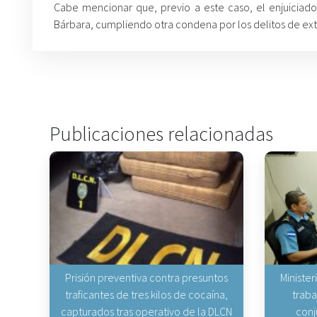
Cabe mencionar que, previo a este caso, el enjuiciado
Bárbara, cumpliendo otra condena por los delitos de ext
Publicaciones relacionadas
Prisión preventiva contra presuntos
Minister
traficantes de tres kilos de cocaína,
traba
capturados tras operativo de la DLCN
conj