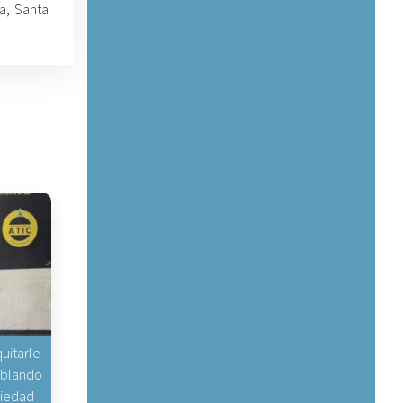
a, Santa
uitarle
hablando
piedad