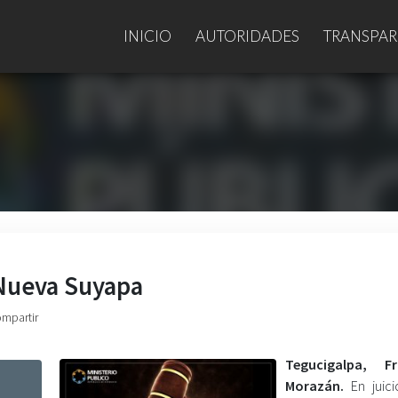
INICIO
AUTORIDADES
TRANSPAR
 Nueva Suyapa
ompartir
Tegucigalpa, Fr
Morazán.
En juici