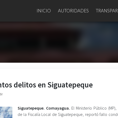
INICIO
AUTORIDADES
TRANSPAR
ntos delitos en Siguatepeque
ir
Siguatepeque. Comayagua.
El Ministerio Público (MP),
de la Fiscalía Local de Siguatepeque, reportó fallo cond