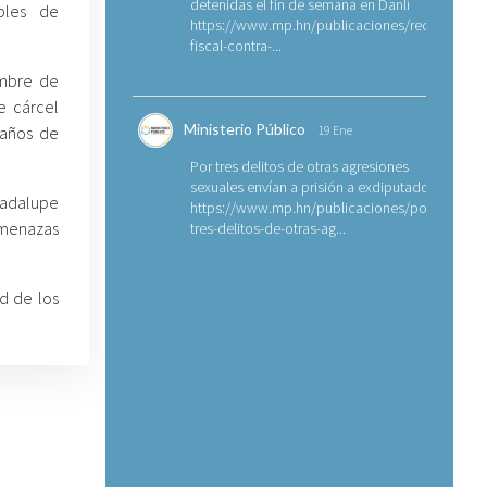
detenidas el fin de semana en Danlí
bles de
https://www.mp.hn/publicaciones/requerimien
fiscal-contra-...
ombre de
e cárcel
Ministerio Público
 años de
19 Ene
Por tres delitos de otras agresiones
sexuales envían a prisión a exdiputado
uadalupe
https://www.mp.hn/publicaciones/por-
amenazas
tres-delitos-de-otras-ag...
d de los