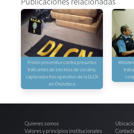
Publicaciones relacionadas
Prisión preventiva contra presuntos
Minister
traficantes de tres kilos de cocaína,
traba
capturados tras operativo de la DLCN
conj
en Choluteca
Quienes somos
Ubicaci
Valores y principios institucionales
Contact