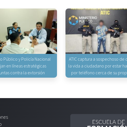
io Público y Policía Nacional
ATIC captura a sospechoso de q
jan en líneas estratégicas
la vida a ciudadano por estar 
untas contra la extorsión
por teléfono cerca de su pro
ones
o