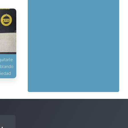
uitarle
hablando
piedad