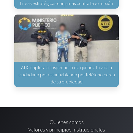
líneas estratégicas conjuntas contra la extorsión
ATIC captura a sospechoso de quitarle la vida a
ciudadano por estar hablando por teléfono cerca
de su propiedad
Quienes somos
Valores y principios institucionales