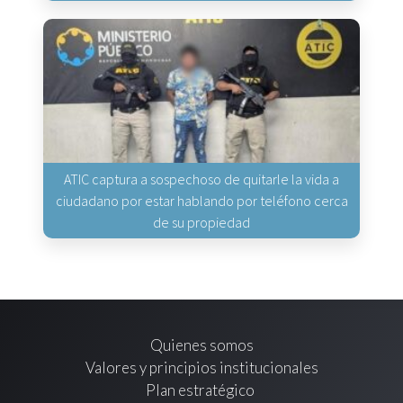
ATIC captura a sospechoso de quitarle la vida a
ciudadano por estar hablando por teléfono cerca
de su propiedad
Quienes somos
Valores y principios institucionales
Plan estratégico