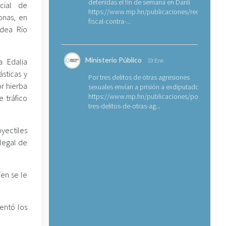
detenidas el fin de semana en Danlí
cial de
https://www.mp.hn/publicaciones/requerimien
onas, en
fiscal-contra-...
dea Río
Ministerio Público
a Edalia
19 Ene
sticas y
Por tres delitos de otras agresiones
r hierba
sexuales envían a prisión a exdiputado
https://www.mp.hn/publicaciones/por-
 tráfico
tres-delitos-de-otras-ag...
yectiles
ilegal de
en se le
entó los