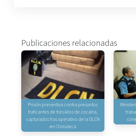
Publicaciones relacionadas
Prisión preventiva contra presuntos
Minister
traficantes de tres kilos de cocaína,
traba
capturados tras operativo de la DLCN
conj
en Choluteca