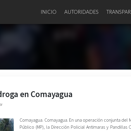
INICIO
AUTORIDADES
TRANSPAR
 droga en Comayagua
ir
Comayagua. Comayagua. En una operación conjunta del Mi
Público (MP), la Dirección Policial Antimaras y Pandillas 