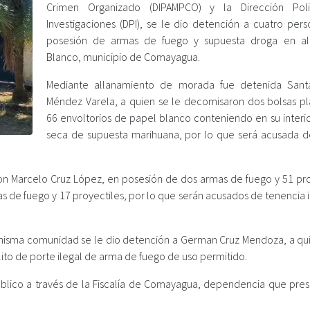
Crimen Organizado (DIPAMPCO) y la Dirección Poli
Investigaciones (DPI), se le dio detención a cuatro pers
posesión de armas de fuego y supuesta droga en al
Blanco, municipio de Comayagua.
Mediante allanamiento de morada fue detenida Sant
Méndez Varela, a quien se le decomisaron dos bolsas plá
66 envoltorios de papel blanco conteniendo en su interio
seca de supuesta marihuana, por lo que será acusada de
n Marcelo Cruz López, en posesión de dos armas de fuego y 51 pro
as de fuego y 17 proyectiles, por lo que serán acusados de tenencia 
a misma comunidad se le dio detención a German Cruz Mendoza, a qui
to de porte ilegal de arma de fuego de uso permitido.
 Público a través de la Fiscalía de Comayagua, dependencia que pres