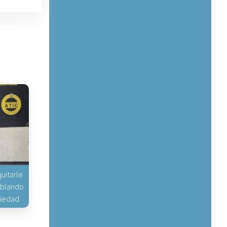
uitarle
hablando
piedad