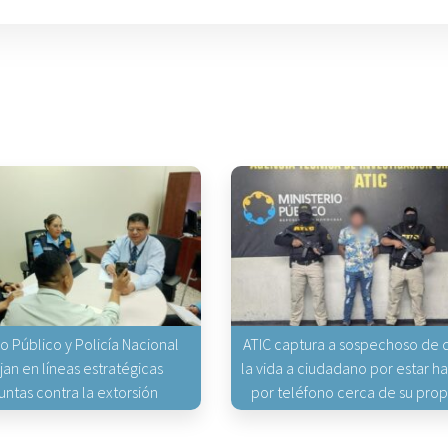
io Público y Policía Nacional
ATIC captura a sospechoso de q
jan en líneas estratégicas
la vida a ciudadano por estar 
untas contra la extorsión
por teléfono cerca de su pro