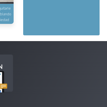
uitarle
hablando
piedad