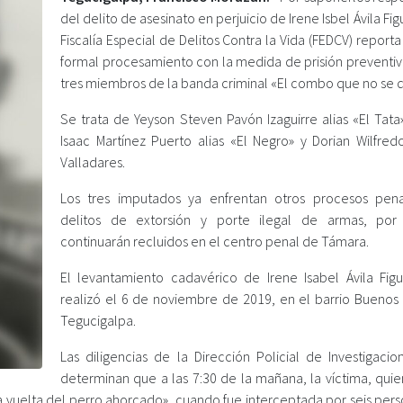
del delito de asesinato en perjuicio de Irene Isbel Ávila Fig
Fiscalía Especial de Delitos Contra la Vida (FEDCV) report
formal procesamiento con la medida de prisión preventiv
tres miembros de la banda criminal «El combo que no se d
Se trata de Yeyson Steven Pavón Izaguirre alias «El Tata
Isaac Martínez Puerto alias «El Negro» y Dorian Wilfredo
Valladares.
Los tres imputados ya enfrentan otros procesos pen
delitos de extorsión y porte ilegal de armas, por
continuarán recluidos en el centro penal de Támara.
El levantamiento cadavérico de Irene Isabel Ávila Fig
realizó el 6 de noviembre de 2019, en el barrio Buenos 
Tegucigalpa.
Las diligencias de la Dirección Policial de Investigacio
determinan que a las 7:30 de la mañana, la víctima, quie
 vuelta del perro ahorcado», cuando fue interceptada por seis pers