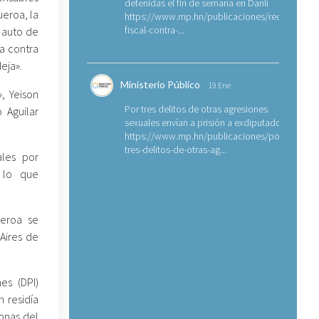
detenidas el fin de semana en Danlí
ueroa, la
https://www.mp.hn/publicaciones/requerimien
fiscal-contra-...
a auto de
a contra
eja».
Ministerio Público
19 Ene
», Yeison
Por tres delitos de otras agresiones
 Aguilar
sexuales envían a prisión a exdiputado
https://www.mp.hn/publicaciones/por-
tres-delitos-de-otras-ag...
ales por
 lo que
ueroa se
Aires de
nes (DPI)
n residía
onas del