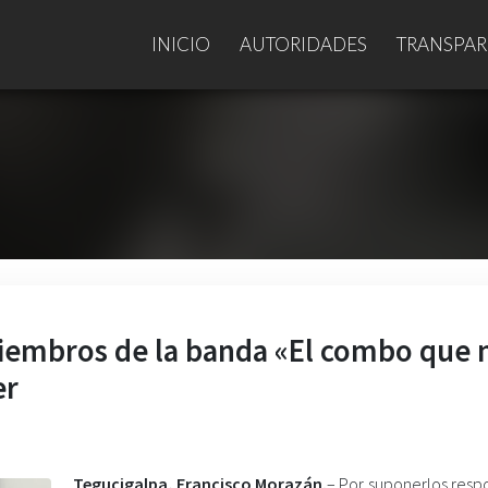
INICIO
AUTORIDADES
TRANSPAR
miembros de la banda «El combo que 
er
Tegucigalpa, Francisco Morazán.
– Por suponerlos resp