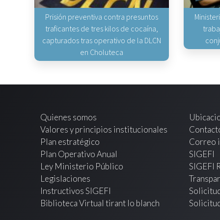
Prisión preventiva contra presuntos
Minister
traficantes de tres kilos de cocaína,
traba
capturados tras operativo de la DLCN
conj
en Choluteca
Quienes somos
Ubicaci
Valores y principios institucionales
Contact
Plan estratégico
Correo i
Plan Operativo Anual
SIGEFI
Ley Ministerio Público
SIGEFI 
Legislaciones
Transpar
Instructivos SIGEFI
Solicitu
Biblioteca Virtual tirant lo blanch
Solicitu