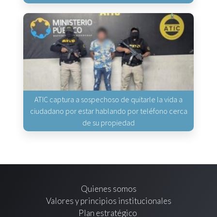
ATIC captura a sospechoso de quitarle la vida a
ciudadano por estar hablando por teléfono cerca
de su propiedad
Quienes somos
Valores y principios institucionales
Plan estratégico