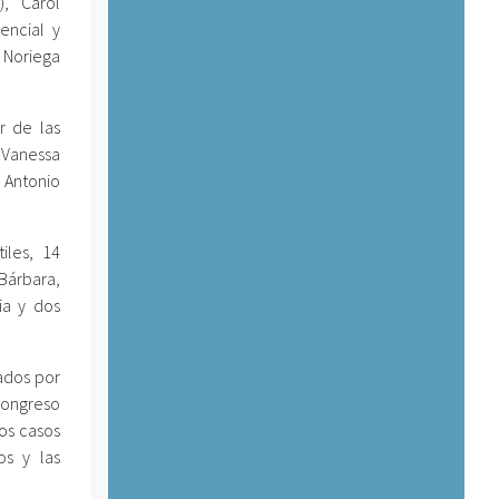
), Carol
encial y
 Noriega
r de las
 Vanessa
 Antonio
iles, 14
Bárbara,
ia y dos
ados por
Congreso
los casos
os y las