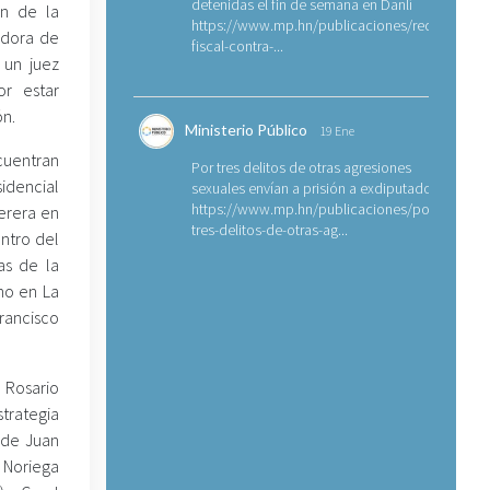
detenidas el fin de semana en Danlí
ón de la
https://www.mp.hn/publicaciones/requerimien
adora de
fiscal-contra-...
 un juez
r estar
ón.
Ministerio Público
19 Ene
ncuentran
Por tres delitos de otras agresiones
idencial
sexuales envían a prisión a exdiputado
https://www.mp.hn/publicaciones/por-
erera en
tres-delitos-de-otras-ag...
entro del
as de la
eno en La
rancisco
 Rosario
trategia
 de Juan
Noriega