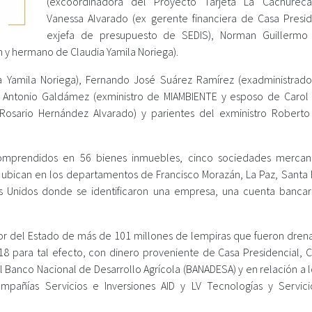
(excoordinadora del Proyecto Tarjeta La Cachureca
Vanessa Alvarado (ex gerente financiera de Casa Presid
exjefa de presupuesto de SEDIS), Norman Guillermo
n y hermano de Claudia Yamila Noriega).
a Yamila Noriega), Fernando José Suárez Ramírez (exadministrado
é Antonio Galdámez (exministro de MIAMBIENTE y esposo de Carol
 Rosario Hernández Alvarado) y parientes del exministro Roberto
comprendidos en 56 bienes inmuebles, cinco sociedades mercant
e ubican en los departamentos de Francisco Morazán, La Paz, Santa 
dos Unidos donde se identificaron una empresa, una cuenta bancar
vor del Estado de más de 101 millones de lempiras que fueron dren
8 para tal efecto, con dinero proveniente de Casa Presidencial, 
el Banco Nacional de Desarrollo Agrícola (BANADESA) y en relación a 
pañías Servicios e Inversiones AID y LV Tecnologías y Servici