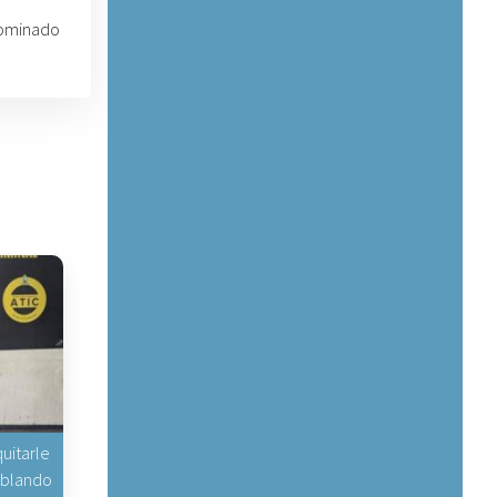
nominado
uitarle
hablando