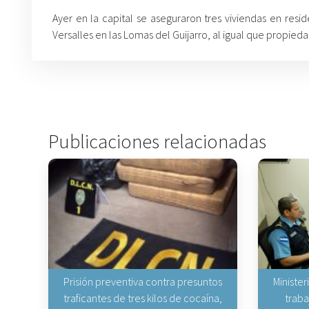
Ayer en la capital se aseguraron tres viviendas en res
Versalles en las Lomas del Guijarro, al igual que propied
Publicaciones relacionadas
Prisión preventiva contra presuntos
Minister
traficantes de tres kilos de cocaína,
traba