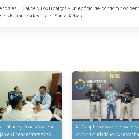
idenciales El Sauce y Los Hidalgos y un edificio de condominios de
ades de Transportes Tita en Santa Bárbara.
io Público y Policía Nacional
ATIC captura a sospechoso de q
jan en líneas estratégicas
la vida a ciudadano por estar 