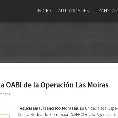
INICIO
AUTORIDADES
TRANSPAR
la OABI de la Operación Las Moiras
mpartir
Tegucigalpa, Francisco Morazán.
La Unidad Fiscal Espe
Contra Redes de Corrupción (UFERCO) y la Agencia Té