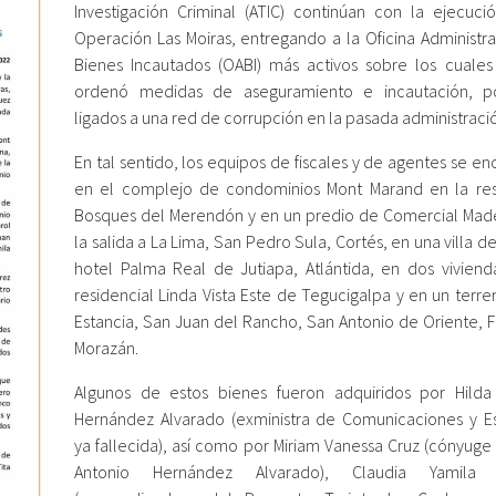
Investigación Criminal (ATIC) continúan con la ejecuci
Operación Las Moiras, entregando a la Oficina Administr
Bienes Incautados (OABI) más activos sobre los cuales
ordenó medidas de aseguramiento e incautación, po
ligados a una red de corrupción en la pasada administraci
En tal sentido, los equipos de fiscales y de agentes se e
en el complejo de condominios Mont Marand en la res
Bosques del Merendón y en un predio de Comercial Mad
la salida a La Lima, San Pedro Sula, Cortés, en una villa d
hotel Palma Real de Jutiapa, Atlántida, en dos viviend
residencial Linda Vista Este de Tegucigalpa y en un terr
Estancia, San Juan del Rancho, San Antonio de Oriente, F
Morazán.
Algunos de estos bienes fueron adquiridos por Hilda
Hernández Alvarado (exministra de Comunicaciones y Es
ya fallecida), así como por Miriam Vanessa Cruz (cónyuge
Antonio Hernández Alvarado), Claudia Yamila 