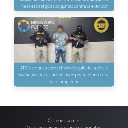
líneas estratégicas conjuntas contra la extorsión
ATIC captura a sospechoso de quitarle la vida a
ciudadano por estar hablando por teléfono cerca
de su propiedad
Quienes somos
Valores y principios institucionales