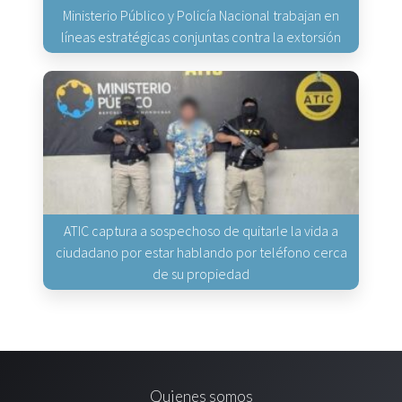
Ministerio Público y Policía Nacional trabajan en
líneas estratégicas conjuntas contra la extorsión
ATIC captura a sospechoso de quitarle la vida a
ciudadano por estar hablando por teléfono cerca
de su propiedad
Quienes somos