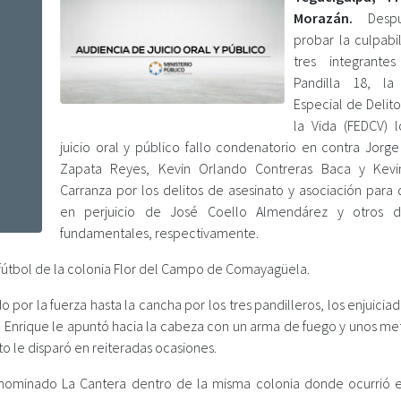
Morazán.
Despu
probar la culpabi
tres integrante
Pandilla 18, la 
Especial de Delit
la Vida (FEDCV) 
juicio oral y público fallo condenatorio en contra Jorge
Zapata Reyes, Kevin Orlando Contreras Baca y Kevi
Carranza por los delitos de asesinato y asociación para 
en perjuicio de José Coello Almendárez y otros d
fundamentales, respectivamente.
 fútbol de la colonia Flor del Campo de Comayagüela.
o por la fuerza hasta la cancha por los tres pandilleros, los enjuicia
ge Enrique le apuntó hacia la cabeza con un arma de fuego y unos me
to le disparó en reiteradas ocasiones.
denominado La Cantera dentro de la misma colonia donde ocurrió 