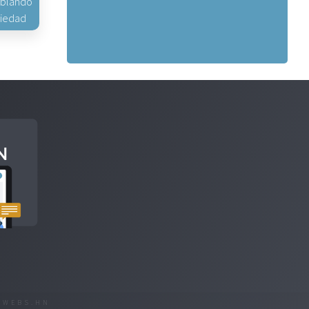
hablando
piedad
R
WEBS.HN