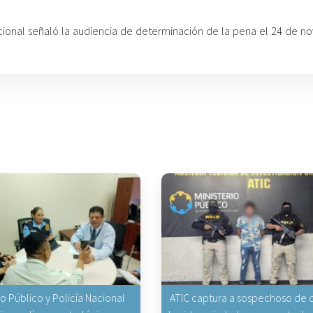
nacional señaló la audiencia de determinación de la pena el 24 de n
io Público y Policía Nacional
ATIC captura a sospechoso de q