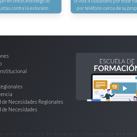
jan en líneas estratégicas
la vida a ciudadano por estar 
untas contra la extorsión
por teléfono cerca de su pro
ones
o
nstitucional
Regionales
encia
d de Necesidades Regionales
d de Necesidades
INISTERIO PÚBLICO DE HONDURAS | DESARROLLO WEB PO