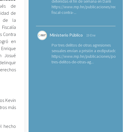
detenidas el fin de semana en Danlí
és de
https://www.mp.hn/publicaciones/requerimien
fiscal-contra-...
lidad de
s de la
Fiscalía
os Contra
Ministerio Público
19 Ene
logró en
Por tres delitos de otras agresiones
 Enrique
sexuales envían a prisión a exdiputado
n Josué
https://www.mp.hn/publicaciones/por-
tres-delitos-de-otras-ag...
delinquir
erechos
dos Kevin
tros más
el hecho