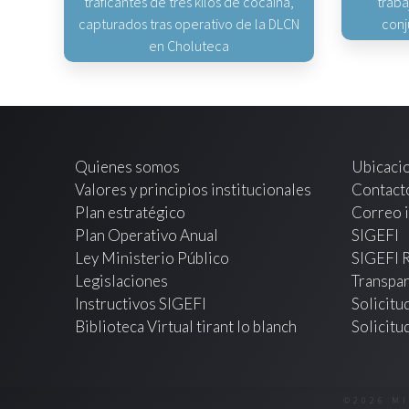
traficantes de tres kilos de cocaína,
traba
capturados tras operativo de la DLCN
conj
en Choluteca
Quienes somos
Ubicaci
Valores y principios institucionales
Contact
Plan estratégico
Correo i
Plan Operativo Anual
SIGEFI
Ley Ministerio Público
SIGEFI 
Legislaciones
Transpar
Instructivos SIGEFI
Solicitu
Biblioteca Virtual tirant lo blanch
Solicitu
©2026 M