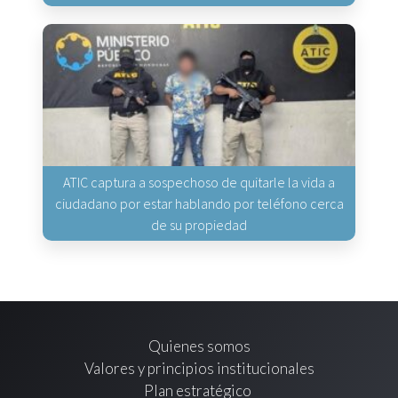
ATIC captura a sospechoso de quitarle la vida a
ciudadano por estar hablando por teléfono cerca
de su propiedad
Quienes somos
Valores y principios institucionales
Plan estratégico