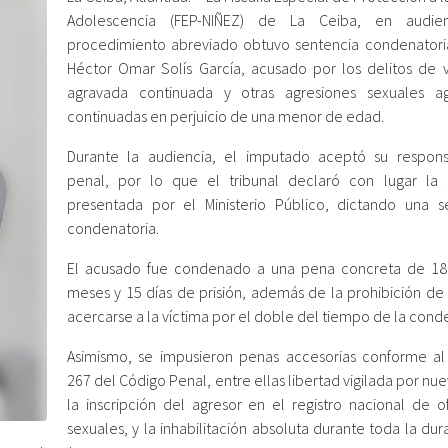
Adolescencia (FEP-NIÑEZ) de La Ceiba, en audie
procedimiento abreviado obtuvo sentencia condenatori
Héctor Omar Solís García, acusado por los delitos de v
agravada continuada y otras agresiones sexuales a
continuadas en perjuicio de una menor de edad.
Durante la audiencia, el imputado aceptó su respons
penal, por lo que el tribunal declaró con lugar la s
presentada por el Ministerio Público, dictando una s
condenatoria.
El acusado fue condenado a una pena concreta de 18
meses y 15 días de prisión, además de la prohibición de 
acercarse a la víctima por el doble del tiempo de la cond
Asimismo, se impusieron penas accesorias conforme al 
267 del Código Penal, entre ellas libertad vigilada por nu
la inscripción del agresor en el registro nacional de o
sexuales, y la inhabilitación absoluta durante toda la du