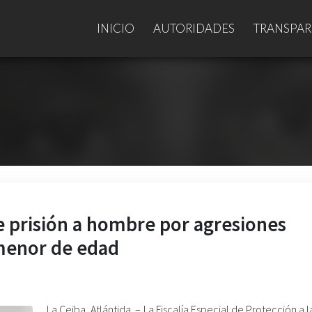
INICIO
AUTORIDADES
TRANSPAR
 prisión a hombre por agresiones
menor de edad
La Ceiba, Atlántida. – La Fiscalía Especial de Protección a l