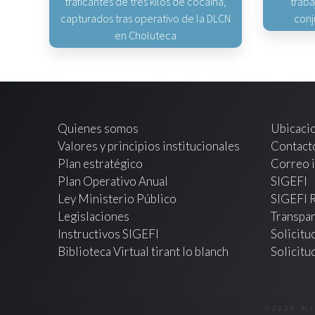
traficantes de tres kilos de cocaína,
traba
capturados tras operativo de la DLCN
conj
en Choluteca
Quienes somos
Ubicaci
Valores y principios institucionales
Contact
Plan estratégico
Correo i
Plan Operativo Anual
SIGEFI
Ley Ministerio Público
SIGEFI 
Legislaciones
Transpar
Instructivos SIGEFI
Solicitu
Biblioteca Virtual tirant lo blanch
Solicitu
©2026 M