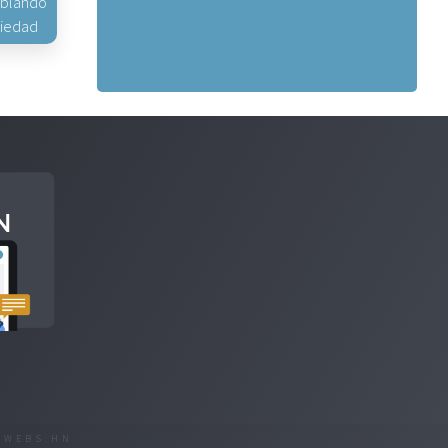
hablando
piedad
R
WEBS.HN