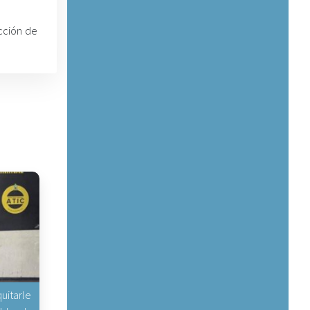
ección de
uitarle