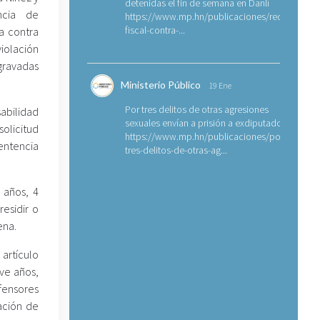
detenidas el fin de semana en Danlí
ncia de
https://www.mp.hn/publicaciones/requerimien
fiscal-contra-...
a contra
iolación
gravadas
Ministerio Público
19 Ene
Por tres delitos de otras agresiones
abilidad
sexuales envían a prisión a exdiputado
olicitud
https://www.mp.hn/publicaciones/por-
entencia
tres-delitos-de-otras-ag...
 años, 4
residir o
ena.
artículo
eve años,
fensores
ración de