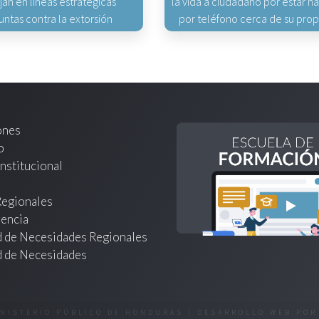
jan en líneas estratégicas
la vida a ciudadano por estar 
untas contra la extorsión
por teléfono cerca de su pro
ones
o
nstitucional
Regionales
encia
d de Necesidades Regionales
d de Necesidades
INISTERIO PÚBLICO DE HONDURAS | DESARROLLO WEB PO