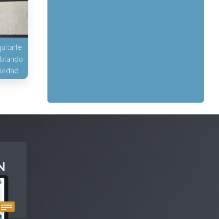
uitarle
hablando
piedad