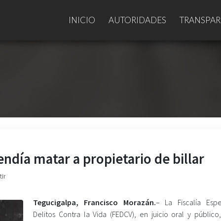
INICIO
AUTORIDADES
TRANSPAR
día matar a propietario de billar
ir
Tegucigalpa, Francisco Morazán.
– La Fiscalía Esp
Delitos Contra la Vida (FEDCV), en juicio oral y público