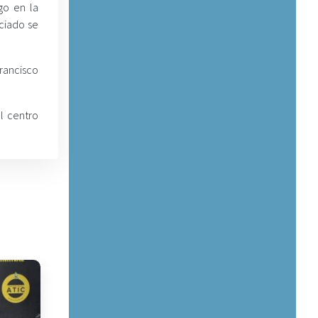
go en la
ciado se
Francisco
al centro