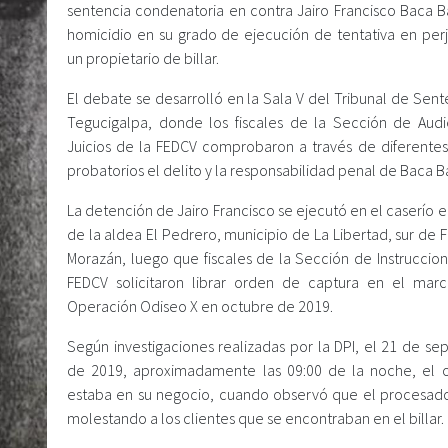
sentencia condenatoria en contra Jairo Francisco Baca B
homicidio en su grado de ejecución de tentativa en perj
un propietario de billar.
El debate se desarrolló en la Sala V del Tribunal de Sen
Tegucigalpa, donde los fiscales de la Sección de Audi
Juicios de la FEDCV comprobaron a través de diferente
probatorios el delito y la responsabilidad penal de Baca B
La detención de Jairo Francisco se ejecutó en el caserío el
de la aldea El Pedrero, municipio de La Libertad, sur de 
Morazán, luego que fiscales de la Sección de Instruccion
FEDCV solicitaron librar orden de captura en el mar
Operación Odiseo X en octubre de 2019.
Según investigaciones realizadas por la DPI, el 21 de se
de 2019, aproximadamente las 09:00 de la noche, el 
estaba en su negocio, cuando observó que el procesad
molestando a los clientes que se encontraban en el billar.