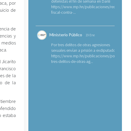
detenidas el fin de semana en Danlí
aca, por
https://www.mp.hn/publicaciones/requerimien
uicio de
fiscal-contra-...
tencia de
Ministerio Público
encias y
19 Ene
s medios
Por tres delitos de otras agresiones
aca.
sexuales envían a prisión a exdiputado
https://www.mp.hn/publicaciones/por-
 Jicarito
tres-delitos-de-otras-ag...
Francisco
es de la
co de la
ptiembre
ofendido
o estaba