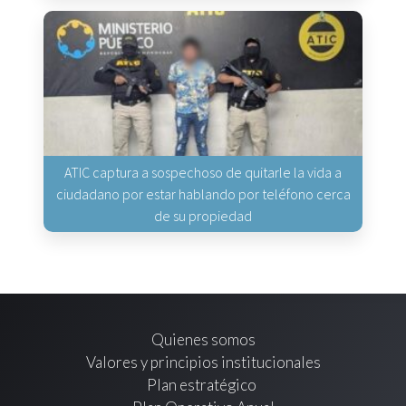
ATIC captura a sospechoso de quitarle la vida a
ciudadano por estar hablando por teléfono cerca
de su propiedad
Quienes somos
Valores y principios institucionales
Plan estratégico