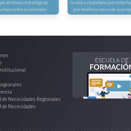
jan en líneas estratégicas
la vida a ciudadano por estar 
untas contra la extorsión
por teléfono cerca de su pro
ones
o
nstitucional
Regionales
encia
d de Necesidades Regionales
d de Necesidades
INISTERIO PÚBLICO DE HONDURAS | DESARROLLO WEB PO