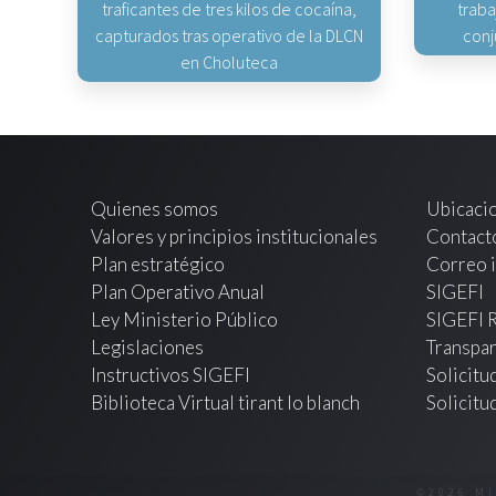
traficantes de tres kilos de cocaína,
traba
capturados tras operativo de la DLCN
conj
en Choluteca
Quienes somos
Ubicaci
Valores y principios institucionales
Contact
Plan estratégico
Correo i
Plan Operativo Anual
SIGEFI
Ley Ministerio Público
SIGEFI 
Legislaciones
Transpar
Instructivos SIGEFI
Solicitu
Biblioteca Virtual tirant lo blanch
Solicitu
©2026 M