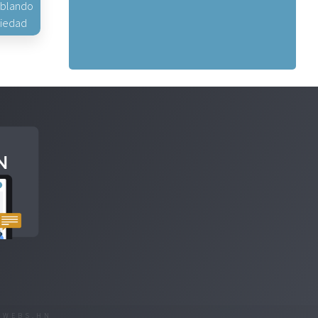
hablando
piedad
R
WEBS.HN