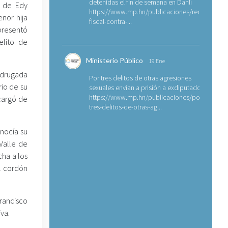
detenidas el fin de semana en Danlí
d de Edy
https://www.mp.hn/publicaciones/requerimien
nor hija
fiscal-contra-...
presentó
elito de
Ministerio Público
19 Ene
madrugada
Por tres delitos de otras agresiones
rio de su
sexuales envían a prisión a exdiputado
https://www.mp.hn/publicaciones/por-
cargó de
tres-delitos-de-otras-ag...
onocía su
Valle de
cha a los
el cordón
Francisco
va.