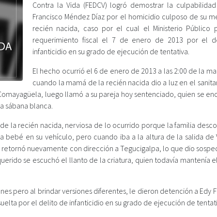
Contra la Vida (FEDCV) logró demostrar la culpabilida
Francisco Méndez Díaz por el homicidio culposo de su me
recién nacida, caso por el cual el Ministerio Público 
requerimiento fiscal el 7 de enero de 2013 por el d
infanticidio en su grado de ejecución de tentativa.
El hecho ocurrió el 6 de enero de 2013 a las 2:00 de la 
cuando la mamá de la recién nacida dio a luz en el sanita
Comayagüela, luego llamó a su pareja hoy sentenciado, quien se en
una sábana blanca.
 de la recién nacida, nerviosa de lo ocurrido porque la familia desc
a bebé en su vehículo, pero cuando iba a la altura de la salida de 
lo retornó nuevamente con dirección a Tegucigalpa, lo que dio sospe
uerido se escuchó el llanto de la criatura, quien todavía mantenía 
nes pero al brindar versiones diferentes, le dieron detención a Edy 
elta por el delito de infanticidio en su grado de ejecución de tentati