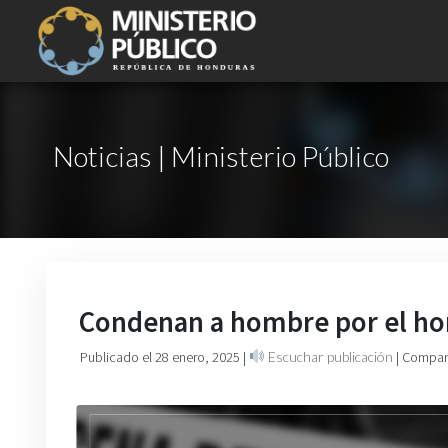
Noticias | Ministerio Público
Condenan a hombre por el homi
Publicado el 28 enero, 2025
|
Escuchar publicación
| Compart