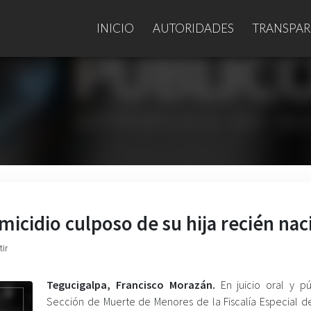
INICIO
AUTORIDADES
TRANSPAR
cidio culposo de su hija recién nac
ir
Tegucigalpa, Francisco Morazán.
En juicio oral y pú
Sección de Muerte de Menores de la Fiscalía Especial de