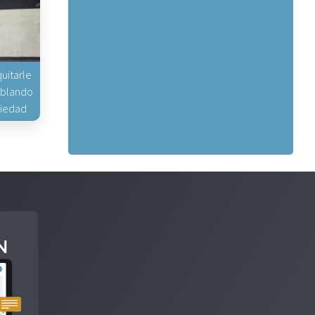
uitarle
hablando
piedad