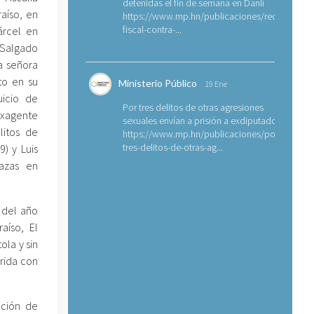
detenidas el fin de semana en Danlí
raíso, en
https://www.mp.hn/publicaciones/requerimien
fiscal-contra-...
árcel en
 Salgado
la señora
to en su
Ministerio Público
19 Ene
uicio de
Por tres delitos de otras agresiones
exagente
sexuales envían a prisión a exdiputado
litos de
https://www.mp.hn/publicaciones/por-
tres-delitos-de-otras-ag...
9) y Luis
azas en
 del año
aíso, El
ola y sin
rida con
ación de