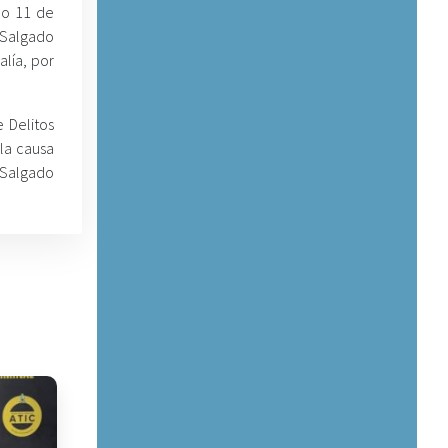
do 11 de
h Salgado
alía, por
 Delitos
la causa
 Salgado