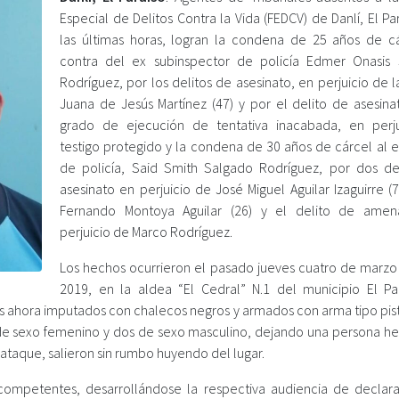
Especial de Delitos Contra la Vida (FEDCV) de Danlí, El Pa
las últimas horas, logran la condena de 25 años de c
contra del ex subinspector de policía Edmer Onasis
Rodríguez, por los delitos de asesinato, en perjuicio de 
Juana de Jesús Martínez (47) y por el delito de asesina
grado de ejecución de tentativa inacabada, en perj
testigo protegido y la condena de 30 años de cárcel al 
de policía, Said Smith Salgado Rodríguez, por dos de
asesinato en perjuicio de José Miguel Aguilar Izaguirre (7
Fernando Montoya Aguilar (26) y el delito de amen
perjuicio de Marco Rodríguez.
Los hechos ocurrieron el pasado jueves cuatro de marzo
2019, en la aldea “El Cedral” N.1 del municipio El Par
os ahora imputados con chalecos negros y armados con arma tipo pist
 de sexo femenino y dos de sexo masculino, dejando una persona he
 ataque, salieron sin rumbo huyendo del lugar.
 competentes, desarrollándose la respectiva audiencia de declar