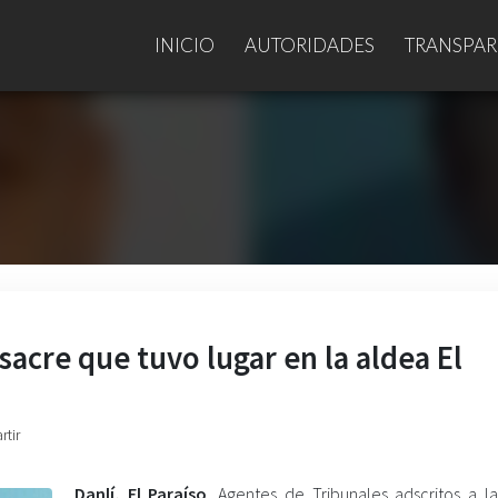
INICIO
AUTORIDADES
TRANSPAR
acre que tuvo lugar en la aldea El
rtir
Danlí, El Paraíso
. Agentes de Tribunales adscritos a la