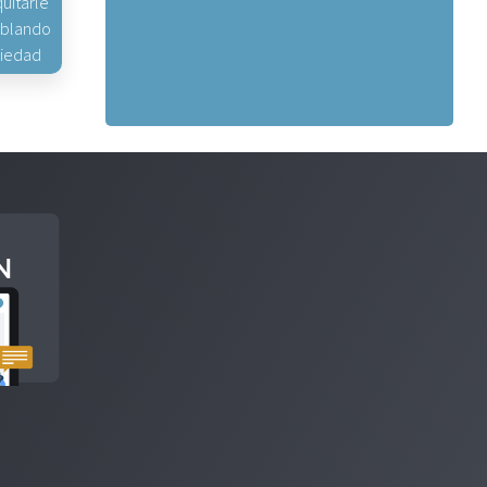
uitarle
hablando
piedad