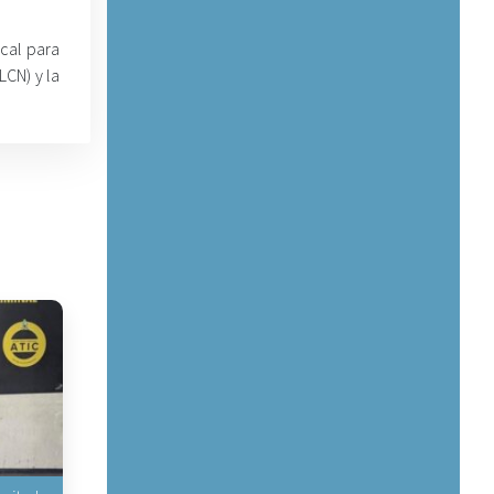
cal para
LCN) y la