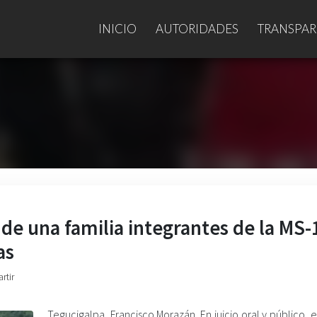
INICIO
AUTORIDADES
TRANSPAR
e una familia integrantes de la MS-
as
rtir
Tegucigalpa, Francisco Morazán. En juicio oral y público, 