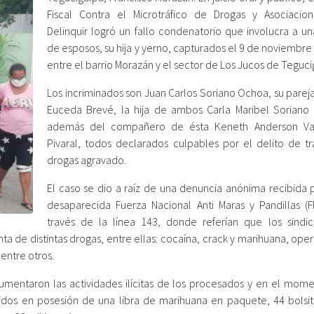
Fiscal Contra el Microtráfico de Drogas y Asociacio
Delinquir logró un fallo condenatorio que involucra a un
de esposos, su hija y yerno, capturados el 9 de noviembr
entre el barrio Morazán y el sector de Los Jucos de Teguci
Los incriminados son Juan Carlos Soriano Ochoa, su parej
Euceda Brevé, la hija de ambos Carla Maribel Soriano
además del compañero de ésta Keneth Anderson Val
Pivaral, todos declarados culpables por el delito de tr
drogas agravado.
El caso se dio a raíz de una denuncia anónima recibida p
desaparecida Fuerza Nacional Anti Maras y Pandillas (
través de la línea 143, donde referían que los sindi
ta de distintas drogas, entre ellas: cocaína, crack y marihuana, op
 entre otros.
cumentaron las actividades ilícitas de los procesados y en el mom
idos en posesión de una libra de marihuana en paquete, 44 bolsit