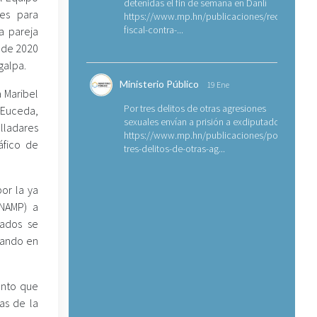
detenidas el fin de semana en Danlí
nes para
https://www.mp.hn/publicaciones/requerimien
fiscal-contra-...
a pareja
e de 2020
galpa.
Ministerio Público
19 Ene
a Maribel
Por tres delitos de otras agresiones
 Euceda,
sexuales envían a prisión a exdiputado
ladares
https://www.mp.hn/publicaciones/por-
áfico de
tres-delitos-de-otras-ag...
or la ya
FNAMP) a
cados se
erando en
ento que
as de la