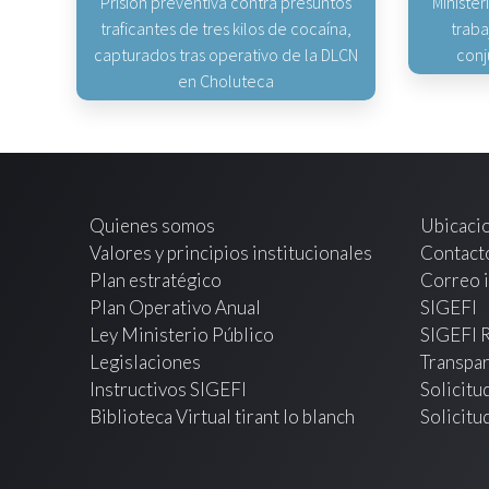
Prisión preventiva contra presuntos
Minister
traficantes de tres kilos de cocaína,
traba
capturados tras operativo de la DLCN
conj
en Choluteca
Quienes somos
Ubicaci
Valores y principios institucionales
Contact
Plan estratégico
Correo i
Plan Operativo Anual
SIGEFI
Ley Ministerio Público
SIGEFI 
Legislaciones
Transpar
Instructivos SIGEFI
Solicitu
Biblioteca Virtual tirant lo blanch
Solicitu