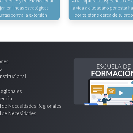
io Público y Policía Nacional
ATIC captura a sospechoso de q
jan en líneas estratégicas
la vida a ciudadano por estar 
untas contra la extorsión
por teléfono cerca de su pro
ones
o
nstitucional
Regionales
encia
d de Necesidades Regionales
d de Necesidades