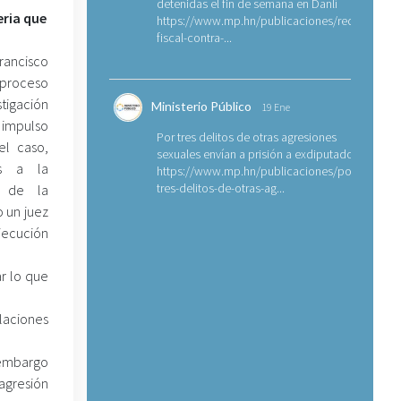
detenidas el fin de semana en Danlí
eria que
https://www.mp.hn/publicaciones/requerimien
fiscal-contra-...
ancisco
 proceso
ación
Ministerio Público
19 Ene
 impulso
Por tres delitos de otras agresiones
el caso,
sexuales envían a prisión a exdiputado
tos a la
https://www.mp.hn/publicaciones/por-
tres-delitos-de-otras-ag...
al de la
 un juez
jecución
r lo que
laciones
n embargo
agresión