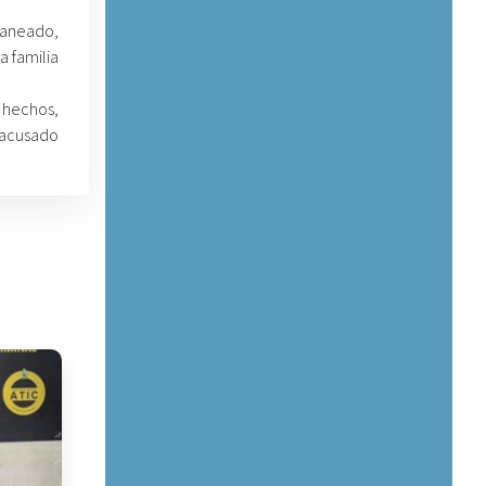
laneado,
a familia
s hechos,
 acusado