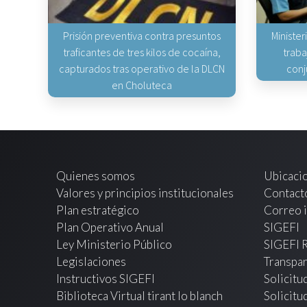
Prisión preventiva contra presuntos
Minister
traficantes de tres kilos de cocaína,
traba
capturados tras operativo de la DLCN
conj
en Choluteca
Quienes somos
Ubicaci
Valores y principios institucionales
Contact
Plan estratégico
Correo i
Plan Operativo Anual
SIGEFI
Ley Ministerio Público
SIGEFI 
Legislaciones
Transpar
Instructivos SIGEFI
Solicitu
Biblioteca Virtual tirant lo blanch
Solicitu