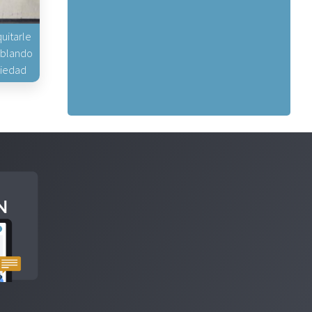
uitarle
hablando
piedad