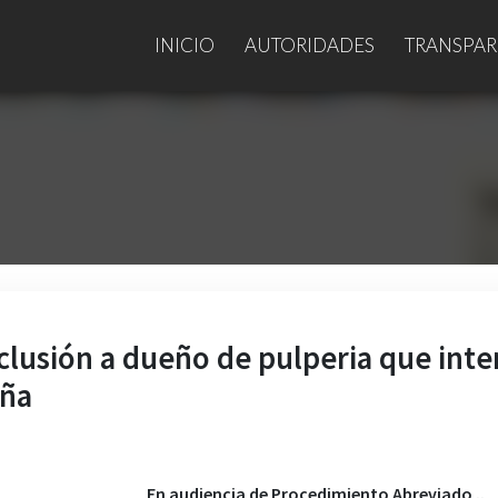
INICIO
AUTORIDADES
TRANSPAR
clusión a dueño de pulperia que inte
iña
En audiencia de Procedimiento Abreviado ..