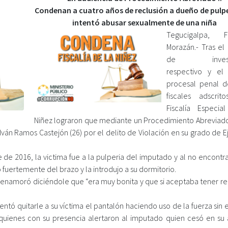
Condenan a cuatro años de reclusión a dueño de pulp
intentó abusar sexualmente de una niña
Tegucigalpa, Fr
Morazán.- Tras el
de investig
respectivo y el
procesal penal d
fiscales adscri
Fiscalía Especi
Niñez lograron que mediante un Procedimiento Abreviado
ván Ramos Castejón (26) por el delito de Violación en su grado de E
de 2016, la victima fue a la pulperia del imputado y al no encontra
fuertemente del brazo y la introdujo a su dormitorio.
a enamoró diciéndole que “era muy bonita y que si aceptaba tener re
tentó quitarle a su víctima el pantalón haciendo uso de la fuerza si
quienes con su presencia alertaron al imputado quien cesó en su 