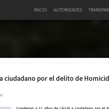
INICIO
AUTORIDADES
TRANSPAR
a ciudadano por el delito de Homicid
ir
Condenan a 11 años de cárcel a ciudadano por el d