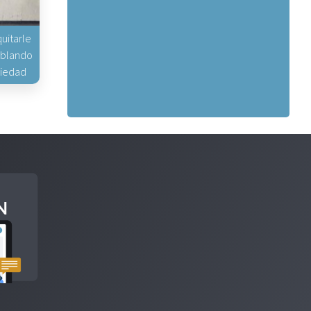
uitarle
hablando
piedad