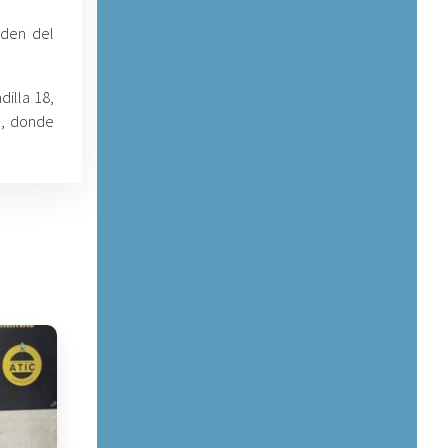
rden del
dilla 18,
o, donde