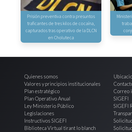
Prisión preventiva contra presuntos
Minister
traficantes de tres kilos de cocaína,
traba
capturados tras operativo de la DLCN
conj
en Choluteca
Quienes somos
Ubicaci
Valores y principios institucionales
Contact
Plan estratégico
Correo i
Plan Operativo Anual
SIGEFI
Ley Ministerio Público
SIGEFI 
Legislaciones
Transpar
Instructivos SIGEFI
Solicitu
Biblioteca Virtual tirant lo blanch
Solicitu