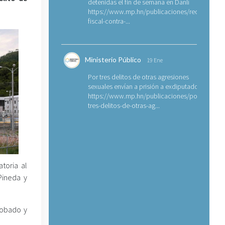
detenidas el fin de semana en Danlí
https://www.mp.hn/publicaciones/requerimien
fiscal-contra-...
Ministerio Público
19 Ene
Por tres delitos de otras agresiones
sexuales envían a prisión a exdiputado
https://www.mp.hn/publicaciones/por-
tres-delitos-de-otras-ag...
toria al
Pineda y
Robado y