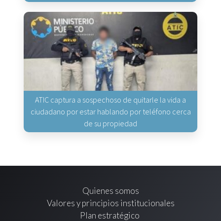
ATIC captura a sospechoso de quitarle la vida a
ciudadano por estar hablando por teléfono cerca
de su propiedad
Quienes somos
Valores y principios institucionales
Plan estratégico