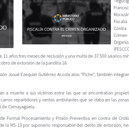
Tegucig
Francis
Moraz
Fiscalía
Cont
Crimen
Organi
(FESCCO
11 años tres meses de reclusión y una multa de 37.500 salarios mí
obro de extorsión de la pandilla 18.
n Josué Ezequiel Gutiérrez Acosta alias “Piche”, también integran
 a muerte a sus víctimas entre las que se encontraban propiet
 carros repartidores y ventas ambulantes que se daba en las zonas 
ial de Comayagüela.
 de Formal Procesamiento y Prisión Preventiva en contra de Cristia
e la MS-13 por suponerlo responsable del delito de extorsión, h