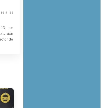
es a las
-13, por
xtorsión
sector de