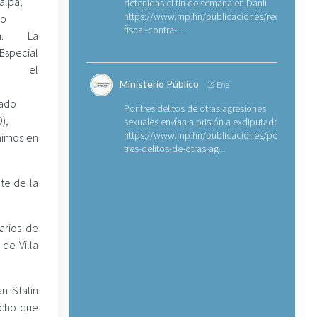
alpa,
detenidas el fin de semana en Danlí
https://www.mp.hn/publicaciones/requerimien
co
fiscal-contra-...
án. La
 Especial
ra el
Ministerio Público
19 Ene
zado
Por tres delitos de otras agresiones
),
sexuales envían a prisión a exdiputado
https://www.mp.hn/publicaciones/por-
nimos en
tres-delitos-de-otras-ag...
te de la
arios de
de Villa
n Stalin
echo que