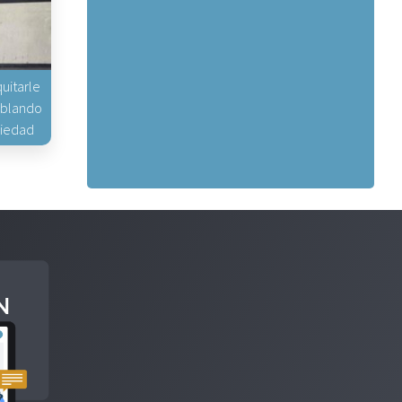
uitarle
hablando
piedad