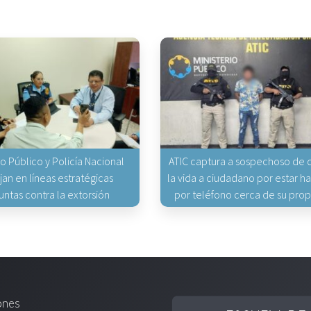
io Público y Policía Nacional
ATIC captura a sospechoso de q
jan en líneas estratégicas
la vida a ciudadano por estar 
untas contra la extorsión
por teléfono cerca de su pro
ones