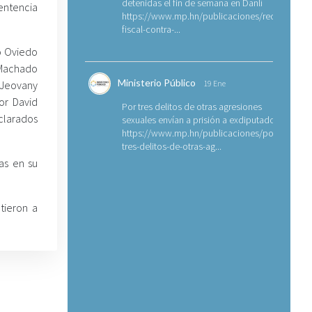
detenidas el fin de semana en Danlí
entencia
https://www.mp.hn/publicaciones/requerimien
fiscal-contra-...
o Oviedo
Machado
Ministerio Público
 Jeovany
19 Ene
or David
Por tres delitos de otras agresiones
eclarados
sexuales envían a prisión a exdiputado
https://www.mp.hn/publicaciones/por-
tres-delitos-de-otras-ag...
as en su
tieron a