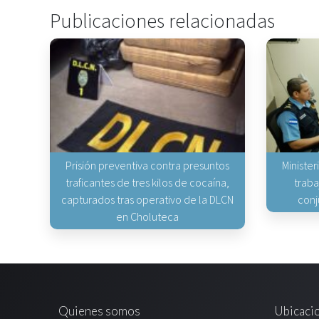
Publicaciones relacionadas
Prisión preventiva contra presuntos
Minister
traficantes de tres kilos de cocaína,
traba
capturados tras operativo de la DLCN
conj
en Choluteca
Quienes somos
Ubicaci