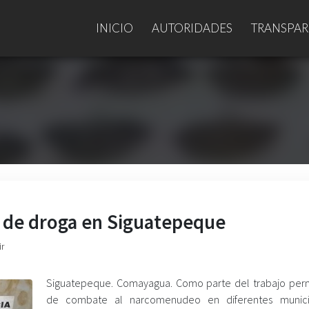
INICIO
AUTORIDADES
TRANSPAR
 de droga en Siguatepeque
ir
Siguatepeque. Comayagua. Como parte del trabajo pe
de combate al narcomenudeo en diferentes municip