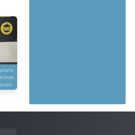
uitarle
hablando
piedad