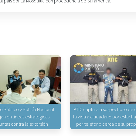
al país por La Mosquitia con procedencia de Suramérica.
io Público y Policía Nacional
ATIC captura a sospechoso de q
jan en líneas estratégicas
la vida a ciudadano por estar 
untas contra la extorsión
por teléfono cerca de su pro