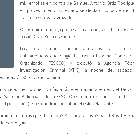
mil lempiras en contra de Samuel Antonio Ortiz Rodrígu
en procedimiento abreviado se declaró culpable del d
tráfico de drogas agravado.
Otros coimputados, quienes irán a juicio, son: Juan José M
Josué David Rosales Fuentes.
Los tres hombres fueron acusados tras una op
antinarcóticos que dirigió la Fiscalía Especial Contra e
Organizado (FESCCO) y ejecutó la Agencia Téc
Investigación Criminal (ATIC) la noche del sábad
es incautó 395 kilos de cocaína.
ón y seguimiento que 15 días atrás efectuaban agentes del Depa
la Sección Antidrogas de la FESCCO en contra de una estructura c
a (tipo camión) en el que transportaban el estupefaciente.
amión, mientras que Juan José Martínez y Josué David Rosales Fu
ado como guía.