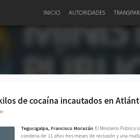
INICIO
AUTORIDADES
TRANSPAR
ilos de cocaína incautados en Atlánt
ir
Tegucigalpa, Francisco Morazán
. El Ministerio Público 
condena de 11 años tres meses de reclusión y una mult