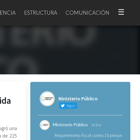
☰
ENCIA
ESTRUCTURA
COMUNICACIÓN
ida
Ministerio Público
Seguir
Ministerio Público
19 Ene
logró una
a de 225
Requerimiento fiscal contra 10 personas