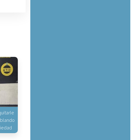
uitarle
hablando
piedad