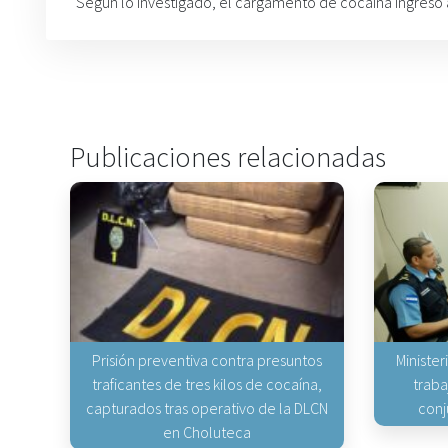
Según lo investigado, el cargamento de cocaína ingresó 
Publicaciones relacionadas
Prisión preventiva contra presuntos
Minister
traficantes de tres kilos de cocaína,
traba
capturados tras operativo de la DLCN
conj
en Choluteca