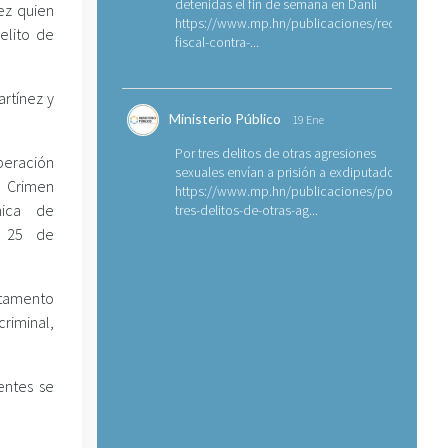
detenidas el fin de semana en Danlí
ez quien
https://www.mp.hn/publicaciones/requerimien
elito de
fiscal-contra-...
artínez y
Ministerio Público
19 Ene
Por tres delitos de otras agresiones
eración
sexuales envían a prisión a exdiputado
l Crimen
https://www.mp.hn/publicaciones/por-
nica de
tres-delitos-de-otras-ag...
o 25 de
rtamento
riminal,
entes se