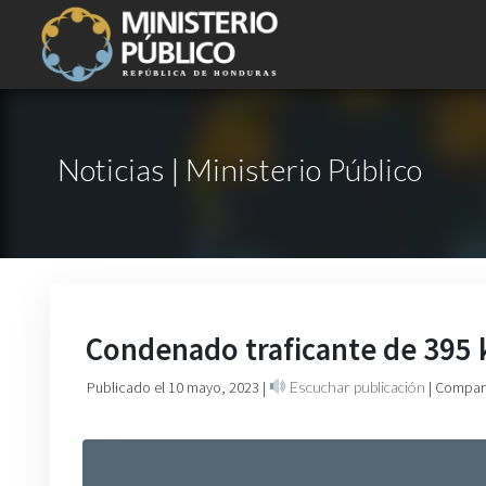
Noticias | Ministerio Público
Condenado traficante de 395 k
Publicado el 10 mayo, 2023
|
Escuchar publicación
| Compart