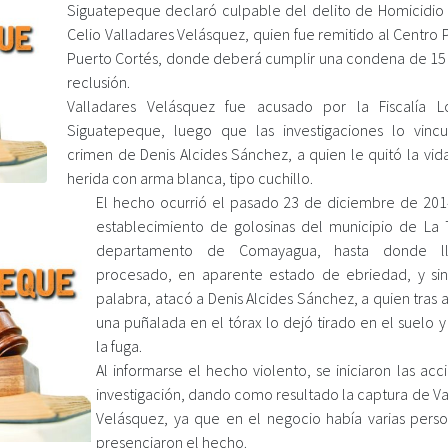
Siguatepeque declaró culpable del delito de Homicidio 
Celio Valladares Velásquez, quien fue remitido al Centro
Puerto Cortés, donde deberá cumplir una condena de 15
reclusión.
Valladares Velásquez fue acusado por la Fiscalía 
Siguatepeque, luego que las investigaciones lo vincu
crimen de Denis Alcides Sánchez, a quien le quitó la vid
herida con arma blanca, tipo cuchillo.
El hecho ocurrió el pasado 23 de diciembre de 201
establecimiento de golosinas del municipio de La T
departamento de Comayagua, hasta donde l
procesado, en aparente estado de ebriedad, y si
palabra, atacó a Denis Alcides Sánchez, a quien tras 
una puñalada en el tórax lo dejó tirado en el suelo y
la fuga.
Al informarse el hecho violento, se iniciaron las ac
investigación, dando como resultado la captura de Va
Velásquez, ya que en el negocio había varias pers
presenciaron el hecho.