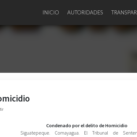
INICIO
AUTORIDADES
TRANSPAR
omicidio
ir
Condenado por el delito de Homicidio
Siguatepeque. Comayagua. El Tribunal de Sente