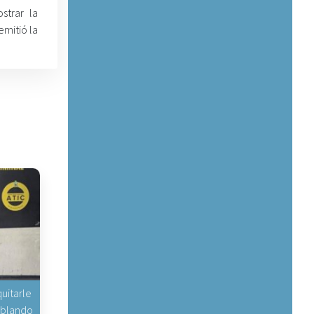
strar la
emitió la
uitarle
hablando