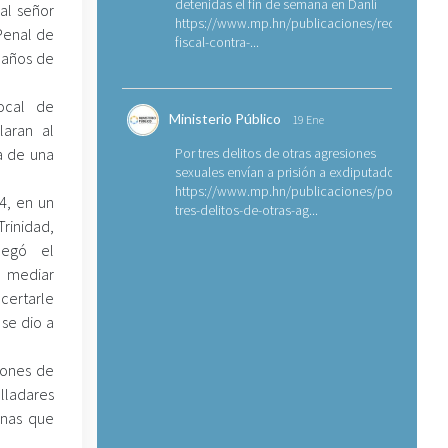
detenidas el fin de semana en Danlí
al señor
https://www.mp.hn/publicaciones/requerimien
 Penal de
fiscal-contra-...
 años de
Local de
Ministerio Público
19 Ene
laran al
a de una
Por tres delitos de otras agresiones
sexuales envían a prisión a exdiputado
https://www.mp.hn/publicaciones/por-
4, en un
tres-delitos-de-otras-ag...
rinidad,
legó el
n mediar
acertarle
 se dio a
ciones de
lladares
onas que