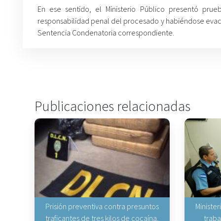
En ese sentido, el Ministerio Público presentó prue
responsabilidad penal del procesado y habiéndose evacua
Sentencia Condenatoria correspondiente.
Publicaciones relacionadas
Prisión preventiva contra presuntos
Minister
traficantes de tres kilos de cocaína,
traba