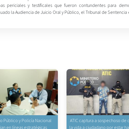
bas periciales y testificales que fueron contundentes para demo
do la Audiencia de Juicio Oral y Público, el Tribunal de Sentencia 
io Público y Policía Nacional
ATIC captura a sospechoso de q
jan en líneas estratégicas
la vida a ciudadano por estar 