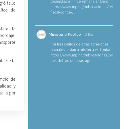
detenidas el fin de semana en Danlí
gró fallo
https://www.mp.hn/publicaciones/requerimien
litos de
fiscal-contra-...
ta en la
Ministerio Público
abordaje,
19 Ene
ansporte
Por tres delitos de otras agresiones
sexuales envían a prisión a exdiputado
https://www.mp.hn/publicaciones/por-
ta de la
tres-delitos-de-otras-ag...
ambio de
alidad y
salia por