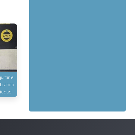
uitarle
hablando
piedad