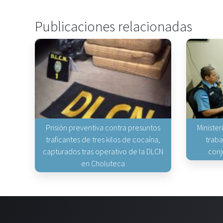
Publicaciones relacionadas
Prisión preventiva contra presuntos
Minister
traficantes de tres kilos de cocaína,
traba
capturados tras operativo de la DLCN
conj
en Choluteca