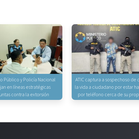
io Público y Policía Nacional
ATIC captura a sospechoso de q
jan en líneas estratégicas
la vida a ciudadano por estar 
untas contra la extorsión
por teléfono cerca de su pro