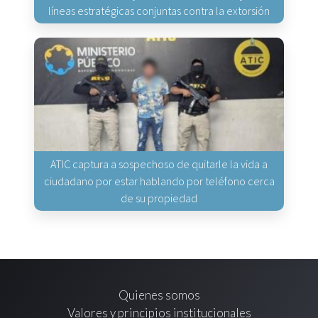
líneas estratégicas conjuntas contra la extorsión
ATIC captura a sospechoso de quitarle la vida a
ciudadano por estar hablando por teléfono cerca
de su propiedad
Quienes somos
Valores y principios institucionales