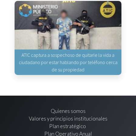
ATIC captura a sospechoso de quitarle la vida a
ciudadano por estar hablando por teléfono cerca
de su propiedad
Quienes somos
Valores y principios institucionales
Plan estratégico
Plan Operativo Anual