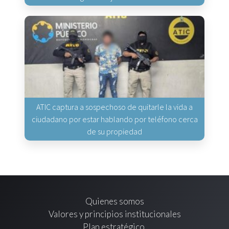
ATIC captura a sospechoso de quitarle la vida a
ciudadano por estar hablando por teléfono cerca
de su propiedad
Quienes somos
Valores y principios institucionales
Plan estratégico