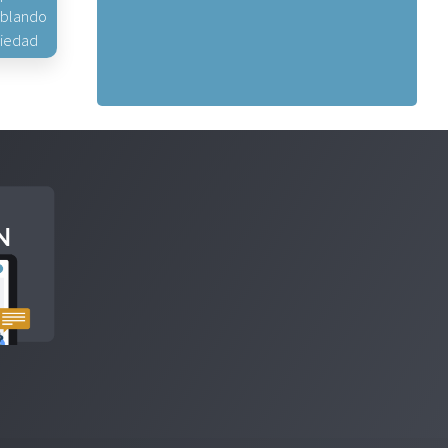
hablando
piedad