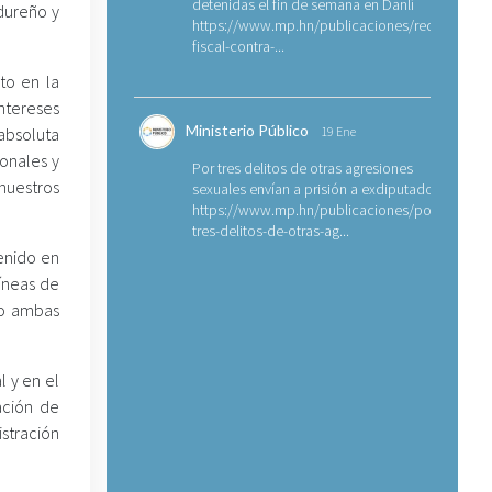
detenidas el fin de semana en Danlí
dureño y
https://www.mp.hn/publicaciones/requerimien
fiscal-contra-...
sto en la
ntereses
Ministerio Público
absoluta
19 Ene
ionales y
Por tres delitos de otras agresiones
nuestros
sexuales envían a prisión a exdiputado
https://www.mp.hn/publicaciones/por-
tres-delitos-de-otras-ag...
tenido en
líneas de
do ambas
l y en el
ación de
istración