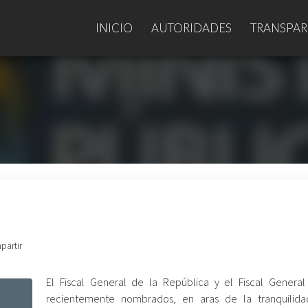
INICIO
AUTORIDADES
TRANSPAR
partir
El Fiscal General de la República y el Fiscal General
recientemente nombrados, en aras de la tranquilid