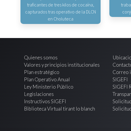
traficantes de tres kilos de cocaína,
traba
capturados tras operativo de la DLCN
conj
en Choluteca
Quienes somos
Ubicaci
Valores y principios institucionales
Contact
Plan estratégico
Correo i
Plan Operativo Anual
SIGEFI
Ley Ministerio Público
SIGEFI 
Legislaciones
Transpar
Instructivos SIGEFI
Solicitu
Biblioteca Virtual tirant lo blanch
Solicitu