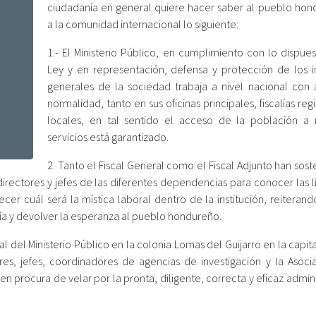
ciudadanía en general quiere hacer saber al pueblo hon
a la comunidad internacional lo siguiente:
1.- El Ministerio Público, en cumplimiento con lo dispue
Ley y en representación, defensa y protección de los i
generales de la sociedad trabaja a nivel nacional con 
normalidad, tanto en sus oficinas principales, fiscalías reg
locales, en tal sentido el acceso de la población a 
servicios está garantizado.
2. Tanto el Fiscal General como el Fiscal Adjunto han sos
directores y jefes de las diferentes dependencias para conocer las 
cer cuál será la mística laboral dentro de la institución, reiteran
nía y devolver la esperanza al pueblo hondureño.
al del Ministerio Público en la colonia Lomas del Guijarro en la capita
res, jefes, coordinadores de agencias de investigación y la Asoci
n procura de velar por la pronta, diligente, correcta y eficaz admin