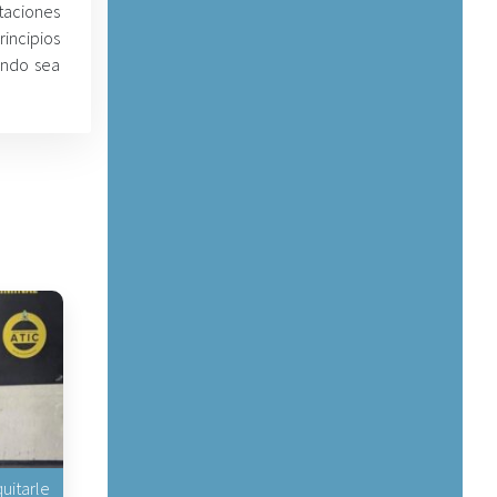
taciones
incipios
ando sea
uitarle