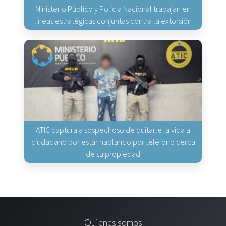
Ministerio Público y Policía Nacional trabajan en
líneas estratégicas conjuntas contra la extorsión
ATIC captura a sospechoso de quitarle la vida a
ciudadano por estar hablando por teléfono cerca
de su propiedad
Quienes somos