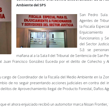
Ambiente del SPS
San Pedro Sula.
Agentes de Tribu
la Fiscalía Especia
Enjuiciamie
Funcionarios y Se
del Sector Justici
SJ) se personar
mañana al a la Sala II del Tribunal de Sentencia de San P
iscal Juan Francisco González Euceda por el delito de Cohecho y 
su cargo de Coordinador de la Fiscalía del Medio Ambiente en la Zon
ambio de no seguir presentando acciones judiciales en contra del 
os delitos de Aprovechamiento Ilegal de Producto Forestal, Daños Ag
que el ahora enjuiciado recibió un automotor marca Nissan Frontier, 