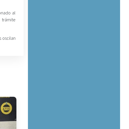
onado al
 trámite
s oscilan