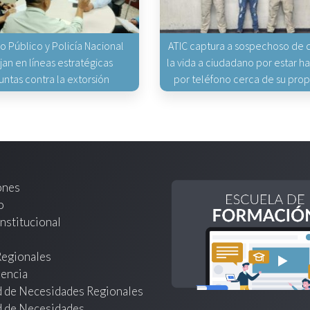
io Público y Policía Nacional
ATIC captura a sospechoso de q
jan en líneas estratégicas
la vida a ciudadano por estar 
untas contra la extorsión
por teléfono cerca de su pro
ones
o
nstitucional
Regionales
encia
d de Necesidades Regionales
d de Necesidades