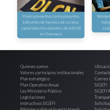
Prisión preventiva contra presuntos
Minister
traficantes de tres kilos de cocaína,
traba
capturados tras operativo de la DLCN
conj
en Choluteca
Quienes somos
Ubicaci
Valores y principios institucionales
Contact
Plan estratégico
Correo i
Plan Operativo Anual
SIGEFI
Ley Ministerio Público
SIGEFI 
Legislaciones
Transpar
Instructivos SIGEFI
Solicitu
Biblioteca Virtual tirant lo blanch
Solicitu