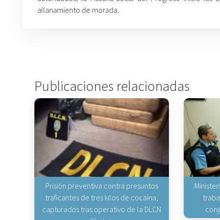
allanamiento de morada.
Publicaciones relacionadas
Prisión preventiva contra presuntos
Minister
traficantes de tres kilos de cocaína,
traba
capturados tras operativo de la DLCN
conj