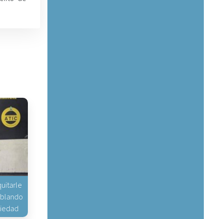
uitarle
hablando
piedad