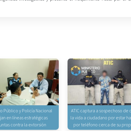
io Público y Policía Nacional
ATIC captura a sospechoso de q
jan en líneas estratégicas
la vida a ciudadano por estar 
untas contra la extorsión
por teléfono cerca de su pro