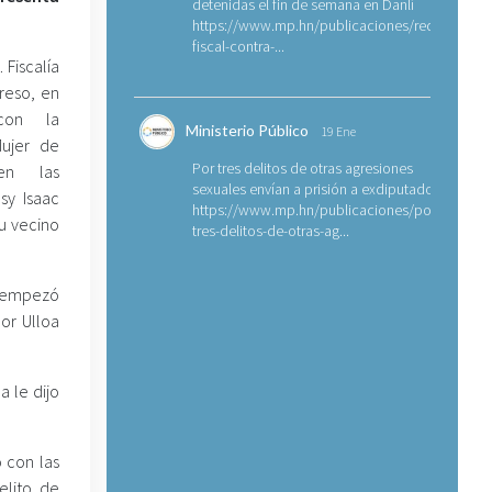
detenidas el fin de semana en Danlí
https://www.mp.hn/publicaciones/requerimien
fiscal-contra-...
 Fiscalía
reso, en
 con la
Ministerio Público
19 Ene
Mujer de
Por tres delitos de otras agresiones
 en las
sexuales envían a prisión a exdiputado
sy Isaac
https://www.mp.hn/publicaciones/por-
u vecino
tres-delitos-de-otras-ag...
, empezó
or Ulloa
a le dijo
 con las
delito de