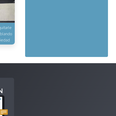
uitarle
hablando
piedad