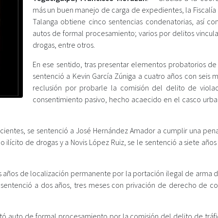
más un buen manejo de carga de expedientes, la Fiscalía 
Talanga obtiene cinco sentencias condenatorias, así co
autos de formal procesamiento; varios por delitos vincul
drogas, entre otros.
En ese sentido, tras presentar elementos probatorios de
sentenció a Kevin García Zúniga a cuatro años con seis 
reclusión por probarle la comisión del delito de viola
consentimiento pasivo, hecho acaecido en el casco urba
uficientes, se sentenció a José Hernández Amador a cumplir una pena
 ilícito de drogas y a Novis López Ruiz, se le sentenció a siete años
s años de localización permanente por la portación ilegal de arma d
 sentenció a dos años, tres meses con privación de derecho de co
ictó auto de formal procesamiento por la comisión del delito de tráfic