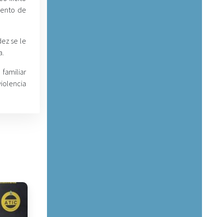
iento de
ez se le
a.
familiar
violencia