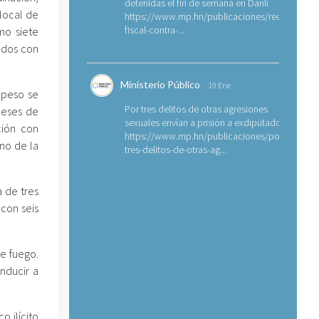
detenidas el fin de semana en Danlí
local de
https://www.mp.hn/publicaciones/requerimien
fiscal-contra-...
mo siete
ados con
Ministerio Público
19 Ene
 peso se
Por tres delitos de otras agresiones
meses de
sexuales envían a prisión a exdiputado
ción con
https://www.mp.hn/publicaciones/por-
no de la
tres-delitos-de-otras-ag...
 de tres
 con seis
e fuego.
nducir a
o ilícito