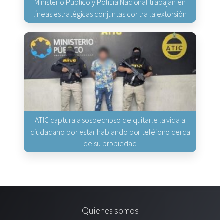
Ministerio Público y Policía Nacional trabajan en
líneas estratégicas conjuntas contra la extorsión
ATIC captura a sospechoso de quitarle la vida a
ciudadano por estar hablando por teléfono cerca
de su propiedad
Quienes somos