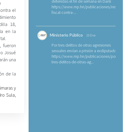
detenidas el fin de semana en Danlí
o
https://www.mp.hn/publicaciones/requerimien
Contra el
fiscal-contra-...
imiento
illa 18,
da en la
Ministerio Público
19 Ene
tal.
, fueron
Por tres delitos de otras agresiones
sexuales envían a prisión a exdiputado
do Josué
https://www.mp.hn/publicaciones/por-
tarán una
tres-delitos-de-otras-ag...
ón de la
timaras y
ro Sula,