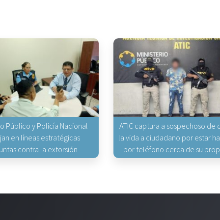
io Público y Policía Nacional
ATIC captura a sospechoso de q
jan en líneas estratégicas
la vida a ciudadano por estar 
untas contra la extorsión
por teléfono cerca de su pro