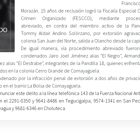
Francisc
Morazán. 15 años de reclusión logró la Fiscalía Especial 
Crimen Organizado (FESCCO), mediante proced
abreviado, en contra del miembro activo de la Pand
Tommy Aldair Andino Solórzano, por extorsión agrava
colonia San Juan del Norte, salida a Olancho desde la capi
De igual manera, vía procedimiento abreviado fueron
condenados Jairo Joel Jiménez alias “El Negro”, Arman
ez alias “El Destrabe”, integrantes de la Pandilla 18, quienes enfren
ridos en la colonia Cerro Grande de Comayagüela.
enado por la infracción penal de extorsión a dos años de privaci
do en el barrio La Bolsa de Comayagüela.
nunciar este delito a la línea telefónica 143 de la Fuerza Nacional An
en el 2291-0350 y 9641-8486 en Tegucigalpa, 9574-1341 en San Ped
yagua y 9681-6346 en Choluteca.