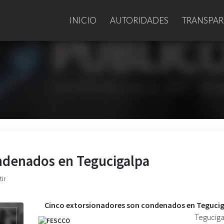
INICIO
AUTORIDADES
TRANSPAR
ndenados en Tegucigalpa
ir
Cinco extorsionadores son condenados en Teguci
Teguciga