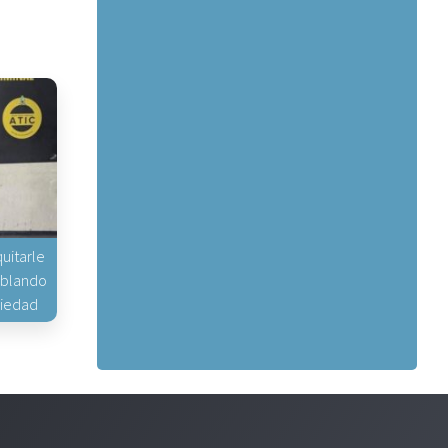
uitarle
hablando
piedad