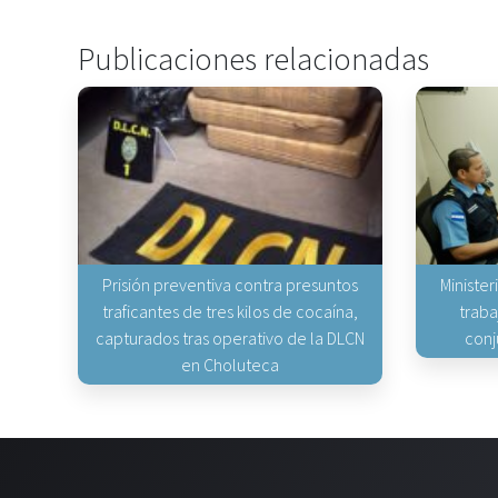
Publicaciones relacionadas
Prisión preventiva contra presuntos
Minister
traficantes de tres kilos de cocaína,
traba
capturados tras operativo de la DLCN
conj
en Choluteca