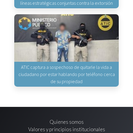
líneas estratégicas conjuntas contra la extorsión
ATIC captura a sospechoso de quitarle la vida a
ciudadano por estar hablando por teléfono cerca
de su propiedad
Quienes somos
Valores y principios institucionales