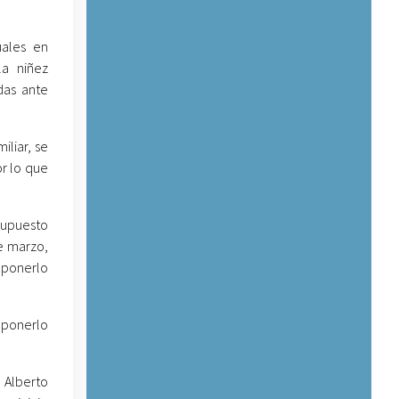
uales en
la niñez
das ante
iliar, se
r lo que
 supuesto
de marzo,
uponerlo
uponerlo
s Alberto