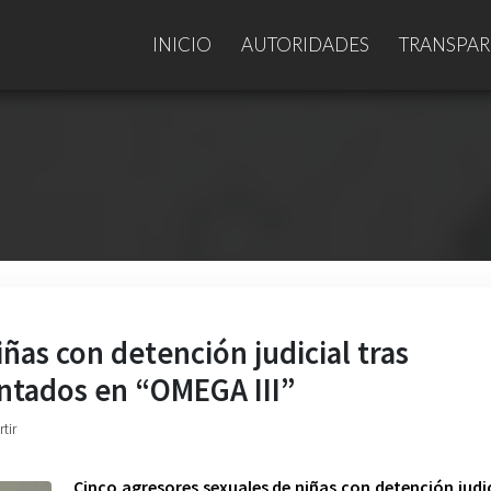
INICIO
AUTORIDADES
TRANSPAR
ñas con detención judicial tras
entados en “OMEGA III”
tir
Cinco agresores sexuales de niñas con detención judic