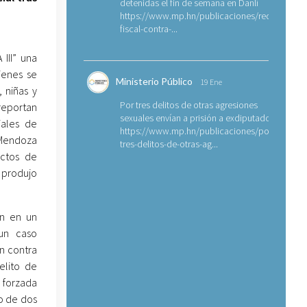
detenidas el fin de semana en Danlí
https://www.mp.hn/publicaciones/requerimien
fiscal-contra-...
III” una
ienes se
Ministerio Público
19 Ene
 niñas y
Por tres delitos de otras agresiones
reportan
sexuales envían a prisión a exdiputado
iales de
https://www.mp.hn/publicaciones/por-
 Mendoza
tres-delitos-de-otras-ag...
actos de
e produjo
on en un
un caso
n contra
elito de
 forzada
o de dos