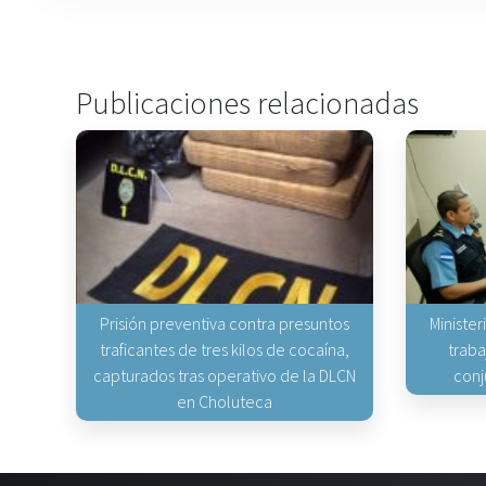
Publicaciones relacionadas
Prisión preventiva contra presuntos
Minister
traficantes de tres kilos de cocaína,
traba
capturados tras operativo de la DLCN
conj
en Choluteca