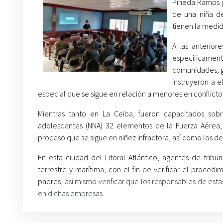
Pineda Ramos p
de una niña d
tienen la medid
A las anterior
específicamen
comunidades, gr
instruyeron a 
especial que se sigue en relación a menores en conflicto 
Mientras tanto en La Ceiba, fueron capacitados sobr
adolescentes (NNA) 32 elementos de la Fuerza Aérea,
proceso que se sigue en niñez infractora, así como los d
En esta ciudad del Litoral Atlántico, agentes de trib
terrestre y marítima, con el fin de verificar el proc
padres
,
así mismo verificar que los responsables de estas
en dichas empresas.