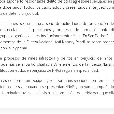
or suponerlo responsable delito de otras agresiones sexuales en p
e doce años. Todos los capturados y presentados ante juez co
a de detención judicial.
es acciones, se suman una serie de actividades de prevención del
te vinculadas a inspecciones y procesos de formación ante di
upos organizacionales, instituciones entre éstas: En San Pedro Sula,
elementos de la Fuerza Nacional Anti Maras y Pandillas sobre proce
con la ley penal.
e procesos de niñez infractora y delitos en perjuicio de niños,
 además se impartió charlas a 37 elementos de la Fuerza Naval 
elitos cometidos en perjuicio de NNAS según la especialidad.
unales conformaron equipos y realizaron inspecciones en terminale
edimiento que sigue cuando se presentan NNAS y no van acompañado
 terminales tuviesen a la vista la información requerida para que ell