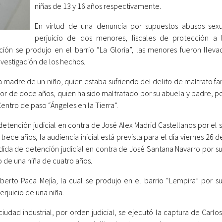
niñas de 13 y 16 años respectivamente.
En virtud de una denuncia por supuestos abusos sex
perjuicio de dos menores, fiscales de protección a 
ión se produjo en el barrio “La Gloria”, las menores fueron lleva
nvestigación de los hechos.
a madre de un niño, quien estaba sufriendo del delito de maltrato fam
or de doce años, quien ha sido maltratado por su abuela y padre, po
entro de paso “Ángeles en la Tierra”.
 detención judicial en contra de José Alex Madrid Castellanos por el
trece años, la audiencia inicial está prevista para el día viernes 26 
edida de detención judicial en contra de José Santana Navarro por s
o de una niña de cuatro años.
lberto Paca Mejía, la cual se produjo en el barrio “Lempira” por s
rjuicio de una niña.
iudad industrial, por orden judicial, se ejecutó la captura de Carlo