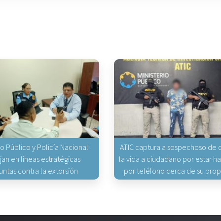
io Público y Policía Nacional
ATIC captura a sospechoso de q
jan en líneas estratégicas
la vida a ciudadano por estar 
untas contra la extorsión
por teléfono cerca de su pro