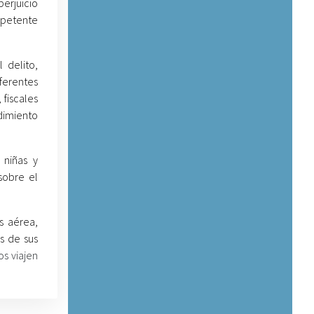
erjuicio
mpetente
 delito,
ferentes
 fiscales
dimiento
 niñas y
sobre el
s aérea,
s de sus
os viajen