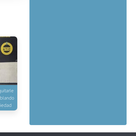
uitarle
hablando
piedad