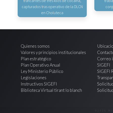
traficantes de tres kilos de cocaína,
traba
capturados tras operativo de la DLCN
conj
en Choluteca
Quienes somos
Ubicaci
Valores y principios institucionales
Contact
Plan estratégico
Correo i
Plan Operativo Anual
SIGEFI
Ley Ministerio Público
SIGEFI 
Legislaciones
Transpar
Instructivos SIGEFI
Solicitu
Biblioteca Virtual tirant lo blanch
Solicitu
©2026 M