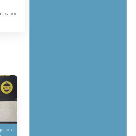
cias por
uitarle