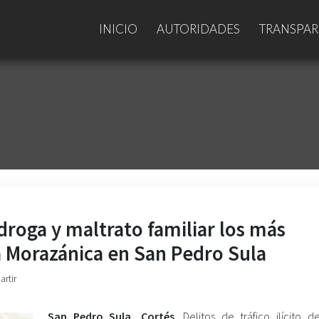
INICIO
AUTORIDADES
TRANSPAR
droga y maltrato familiar los más
 Morazánica en San Pedro Sula
artir
San Pedro Sula, Cortés
. Delitos de tráfico ilícito d