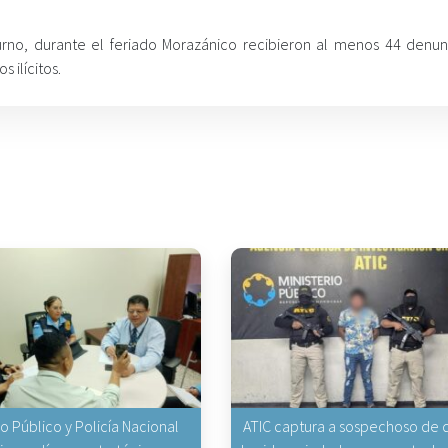
Turno, durante el feriado Morazánico recibieron al menos 44 denun
 ilícitos.
io Público y Policía Nacional
ATIC captura a sospechoso de q