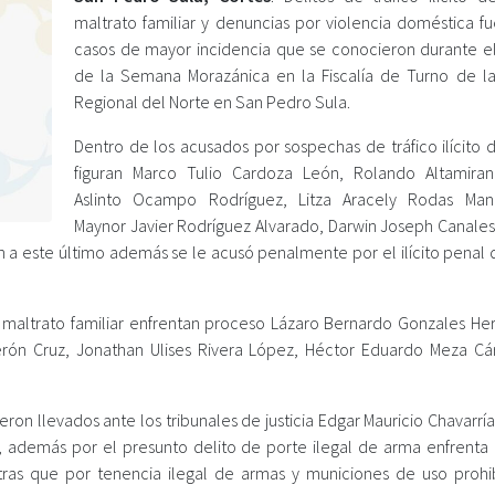
maltrato familiar y denuncias por violencia doméstica fu
casos de mayor incidencia que se conocieron durante el
de la Semana Morazánica en la Fiscalía de Turno de la 
Regional del Norte en San Pedro Sula.
Dentro de los acusados por sospechas de tráfico ilícito 
figuran Marco Tulio Cardoza León, Rolando Altamiran
Aslinto Ocampo Rodríguez, Litza Aracely Rodas Man
Maynor Javier Rodríguez Alvarado, Darwin Joseph Canales 
a este último además se le acusó penalmente por el ilícito penal 
maltrato familiar enfrentan proceso Lázaro Bernardo Gonzales He
rón Cruz, Jonathan Ulises Rivera López, Héctor Eduardo Meza C
ron llevados ante los tribunales de justicia Edgar Mauricio Chavarrí
, además por el presunto delito de porte ilegal de arma enfrenta
as que por tenencia ilegal de armas y municiones de uso prohi