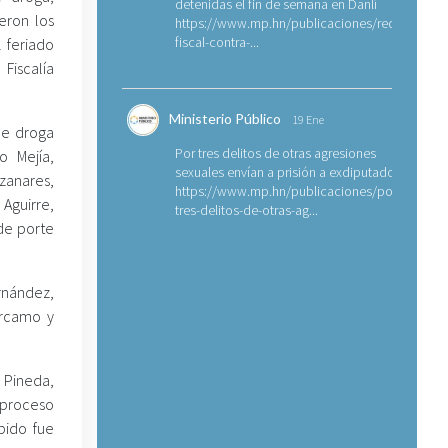
detenidas el fin de semana en Danlí
eron los
https://www.mp.hn/publicaciones/requerimien
fiscal-contra-...
 feriado
Fiscalía
Ministerio Público
19 Ene
de droga
Por tres delitos de otras agresiones
o Mejía,
sexuales envían a prisión a exdiputado
zanares,
https://www.mp.hn/publicaciones/por-
Aguirre,
tres-delitos-de-otras-ag...
de porte
rnández,
árcamo y
a Pineda,
 proceso
bido fue