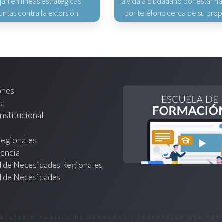
jan en líneas estratégicas
la vida a ciudadano por estar 
untas contra la extorsión
por teléfono cerca de su pro
ones
o
nstitucional
Regionales
encia
d de Necesidades Regionales
d de Necesidades
INISTERIO PÚBLICO DE HONDURAS | DESARROLLO WEB PO