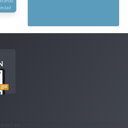
hablando
piedad
R
WEBS.HN