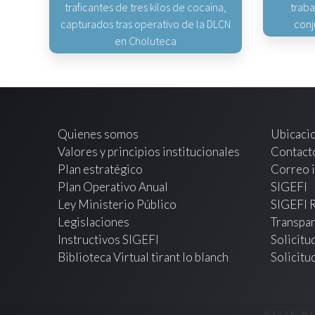
traficantes de tres kilos de cocaína,
traba
capturados tras operativo de la DLCN
conj
en Choluteca
Quienes somos
Ubicaci
Valores y principios institucionales
Contact
Plan estratégico
Correo i
Plan Operativo Anual
SIGEFI
Ley Ministerio Público
SIGEFI 
Legislaciones
Transpar
Instructivos SIGEFI
Solicitu
Biblioteca Virtual tirant lo blanch
Solicitu
©2026 M