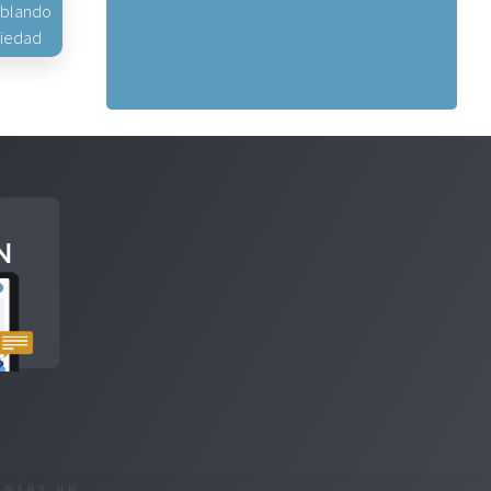
hablando
piedad
R
WEBS.HN