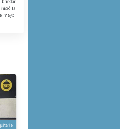
l brindar
inició la
de mayo,
uitarle