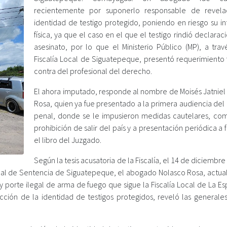
recientemente por suponerlo responsable de revela
identidad de testigo protegido, poniendo en riesgo su in
física, ya que el caso en el que el testigo rindió declarac
asesinato, por lo que el Ministerio Público (MP), a trav
Fiscalía Local de Siguatepeque, presentó requerimiento f
contra del profesional del derecho.
El ahora imputado, responde al nombre de Moisés Jatniel
Rosa, quien ya fue presentado a la primera audiencia del
penal, donde se le impusieron medidas cautelares, com
prohibición de salir del país y a presentación periódica a 
el libro del Juzgado.
Según la tesis acusatoria de la Fiscalía, el 14 de diciembr
bunal de Sentencia de Siguatepeque, el abogado Nolasco Rosa, actua
 porte ilegal de arma de fuego que sigue la Fiscalía Local de La Es
tección de la identidad de testigos protegidos, reveló las generale