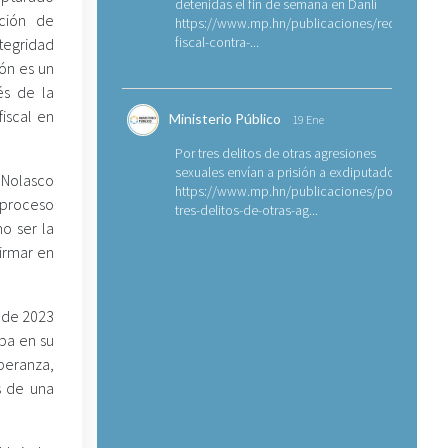
detenidas el fin de semana en Danlí
ción de
https://www.mp.hn/publicaciones/requerimien
fiscal-contra-...
tegridad
ión es un
és de la
iscal en
Ministerio Público
19 Ene
Por tres delitos de otras agresiones
sexuales envían a prisión a exdiputado
 Nolasco
https://www.mp.hn/publicaciones/por-
 proceso
tres-delitos-de-otras-ag...
o ser la
firmar en
e de 2023
ba en su
peranza,
s de una