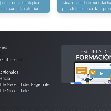
jan en líneas estratégicas
la vida a ciudadano por estar 
untas contra la extorsión
por teléfono cerca de su pro
ones
o
nstitucional
Regionales
encia
d de Necesidades Regionales
d de Necesidades
INISTERIO PÚBLICO DE HONDURAS | DESARROLLO WEB PO