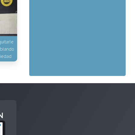
uitarle
hablando
piedad