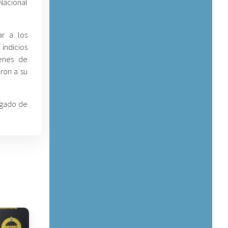
 Nacional
ar a los
indicios
denes de
ron a su
zgado de