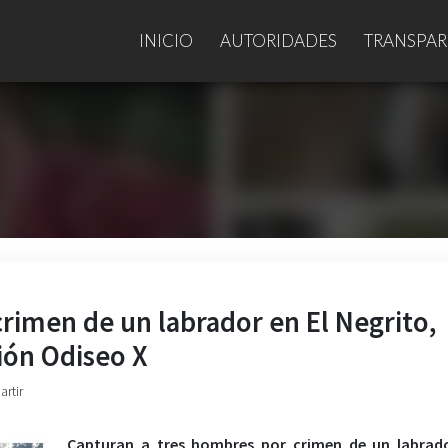
INICIO
AUTORIDADES
TRANSPAR
rimen de un labrador en El Negrito,
ión Odiseo X
artir
Capturan a tres hombres por crimen de un labrado