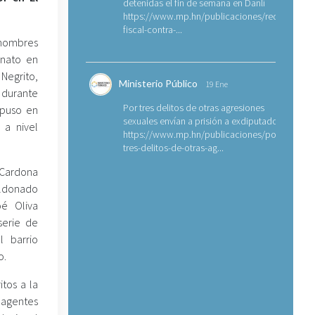
detenidas el fin de semana en Danlí
https://www.mp.hn/publicaciones/requerimien
fiscal-contra-...
hombres
inato en
 Negrito,
Ministerio Público
19 Ene
 durante
Por tres delitos de otras agresiones
 puso en
sexuales envían a prisión a exdiputado
 a nivel
https://www.mp.hn/publicaciones/por-
tres-delitos-de-otras-ag...
Cardona
aldonado
é Oliva
serie de
l barrio
o.
itos a la
 agentes