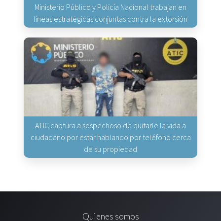
Ministerio Público y Policía Nacional trabajan en
líneas estratégicas conjuntas contra la extorsión
ATIC captura a sospechoso de quitarle la vida a
ciudadano por estar hablando por teléfono cerca
de su propiedad
Quienes somos