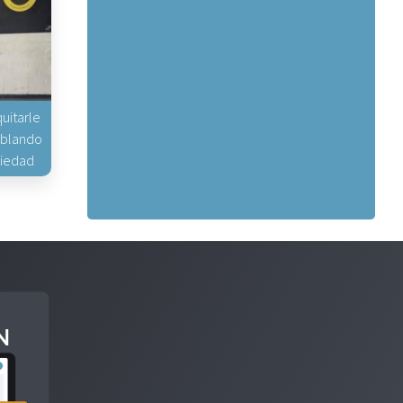
uitarle
hablando
piedad