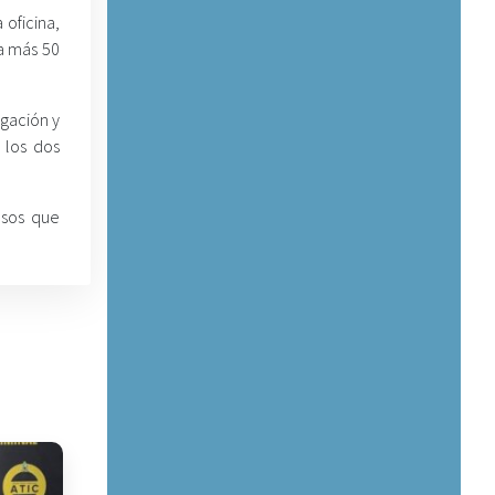
 oficina,
da más 50
igación y
 los dos
asos que