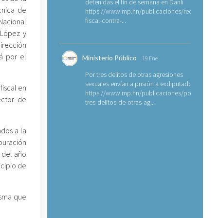
detenidas el fin de semana en Danlí
cnica de
https://www.mp.hn/publicaciones/requerimien
fiscal-contra-...
 Nacional
 López y
irección
rá por el
Ministerio Público
19 Ene
Por tres delitos de otras agresiones
sexuales envían a prisión a exdiputado
iscal en
https://www.mp.hn/publicaciones/por-
ector de
tres-delitos-de-otras-ag...
ados a la
puración
o del año
icipio de
misma que