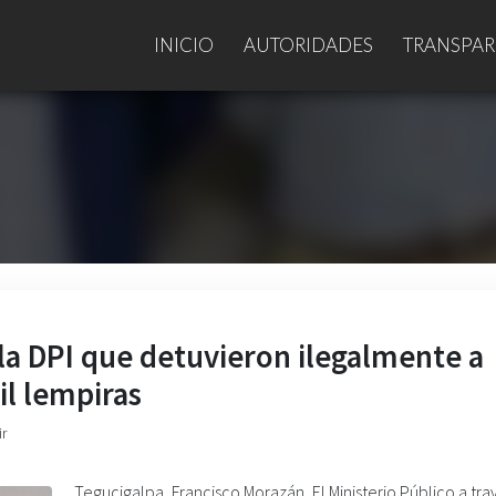
INICIO
AUTORIDADES
TRANSPAR
a DPI que detuvieron ilegalmente a
il lempiras
ir
Tegucigalpa, Francisco Morazán. El Ministerio Público a tra