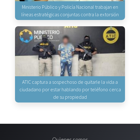
Ministerio Público y Policía Nacional trabajan en
líneas estratégicas conjuntas contra la extorsión
ATIC captura a sospechoso de quitarle la vida a
ciudadano por estar hablando por teléfono cerca
de su propiedad
Quienes somos