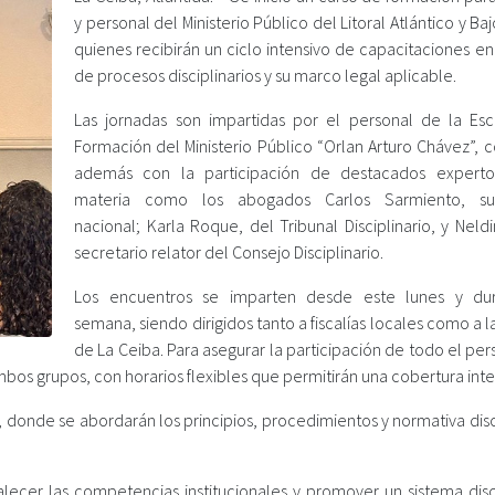
y personal del Ministerio Público del Litoral Atlántico y Ba
quienes recibirán un ciclo intensivo de capacitaciones e
de procesos disciplinarios y su marco legal aplicable.
Las jornadas son impartidas por el personal de la Es
Formación del Ministerio Público “Orlan Arturo Chávez”, 
además con la participación de destacados experto
materia como los abogados Carlos Sarmiento, sup
nacional; Karla Roque, del Tribunal Disciplinario, y Neld
secretario relator del Consejo Disciplinario.
Los encuentros se imparten desde este lunes y dur
semana, siendo dirigidos tanto a fiscalías locales como a la
de La Ceiba. Para asegurar la participación de todo el per
os grupos, con horarios flexibles que permitirán una cobertura inte
 donde se abordarán los principios, procedimientos y normativa disc
talecer las competencias institucionales y promover un sistema disc