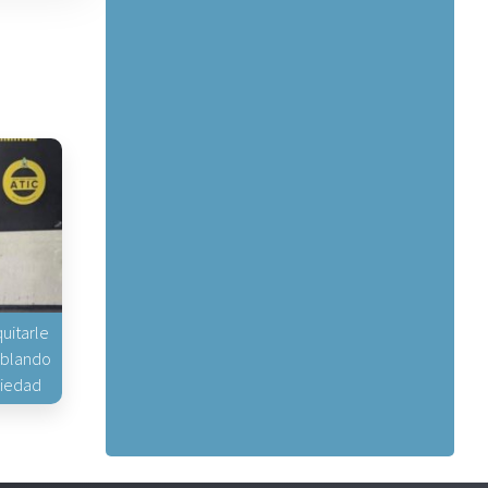
uitarle
hablando
piedad