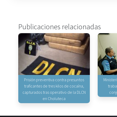
Publicaciones relacionadas
Prisión preventiva contra presuntos
Minister
traficantes de tres kilos de cocaína,
traba
capturados tras operativo de la DLCN
conj
en Choluteca