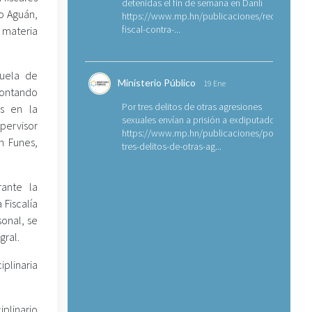
detenidas el fin de semana en Danlí
jo Aguán,
https://www.mp.hn/publicaciones/requerimien
fiscal-contra-...
n materia
cuela de
Ministerio Público
19 Ene
contando
Por tres delitos de otras agresiones
s en la
sexuales envían a prisión a exdiputado
ervisor
https://www.mp.hn/publicaciones/por-
in Funes,
tres-delitos-de-otras-ag...
ante la
 Fiscalía
sonal, se
gral.
iplinaria
iplinario