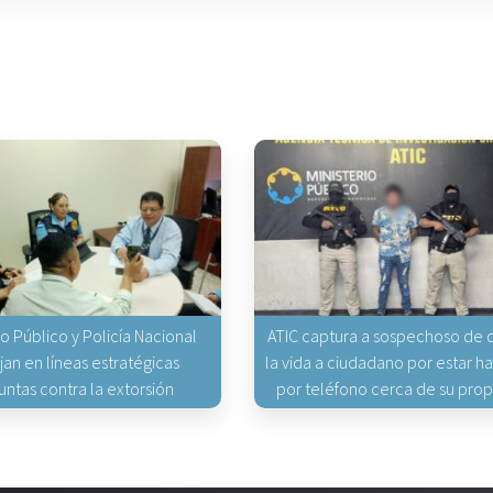
io Público y Policía Nacional
ATIC captura a sospechoso de q
jan en líneas estratégicas
la vida a ciudadano por estar 
untas contra la extorsión
por teléfono cerca de su pro