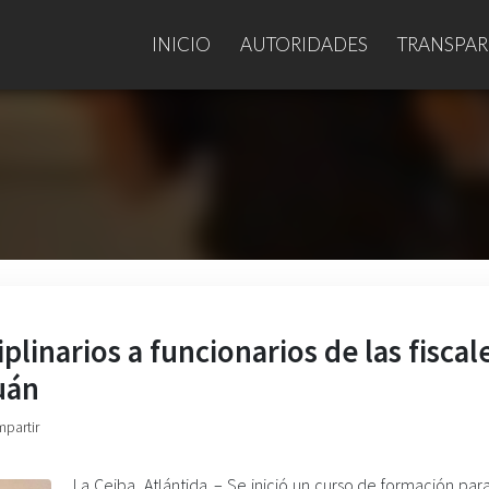
INICIO
AUTORIDADES
TRANSPAR
plinarios a funcionarios de las fiscal
guán
mpartir
La Ceiba, Atlántida. – Se inició un curso de formación para